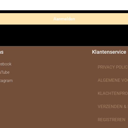
Aanmelden
ns
Klantenservice
cebook
PRIVACY POLIC
uTube
ALGEMENE V
stagram
KLACHTENPRO
VERZENDEN &
REGISTREREN