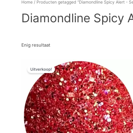
Home
/ Producten getagged “Diamondline Spicy Alert - S
Diamondline Spicy A
Enig resultaat
Oorspronkelijke
Huidige
prijs
prijs
Uitverkoop!
was:
is:
€ 3,57.
€ 1,79.