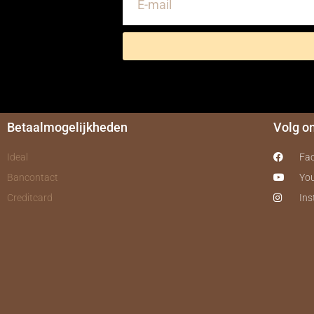
Betaalmogelijkheden
Volg o
Ideal
Fa
Bancontact
Yo
Creditcard
In