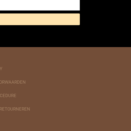
Y
OORWAARDEN
CEDURE
 RETOURNEREN