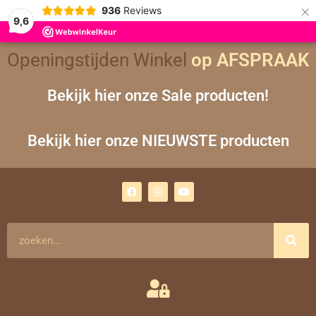
×
936
Reviews
9,6
Openingstijden Winkel
op AFSPRAAK
Bekijk hier onze Sale producten!
Bekijk hier onze NIEUWSTE producten
F
I
Y
a
n
o
c
s
u
e
t
t
b
a
u
o
g
b
Zoeken
o
r
e
k
a
m