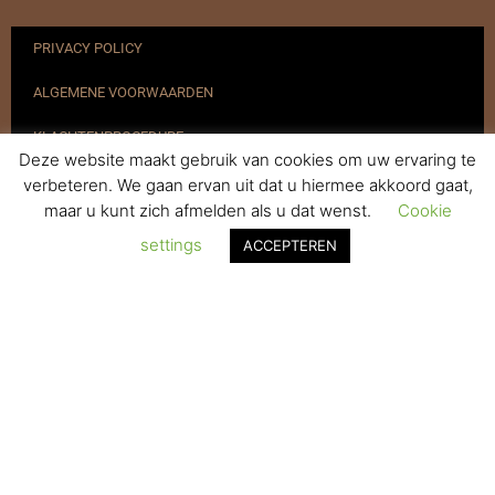
PRIVACY POLICY
ALGEMENE VOORWAARDEN
KLACHTENPROCEDURE
Deze website maakt gebruik van cookies om uw ervaring te
VERZENDEN & RETOURNEREN
verbeteren. We gaan ervan uit dat u hiermee akkoord gaat,
maar u kunt zich afmelden als u dat wenst.
Cookie
REGISTREREN
settings
ACCEPTEREN
© 2017-2025 Nagelbenodigdheden.nl Webdesign ontworpen door
de BeautyMarketeer
De waardering van www.nagelbenodigdheden.nl/ bij
WebwinkelKeur Reviews
is 9.6/10 gebaseerd op 936 reviews.
Powered by
WhatsApp Chat