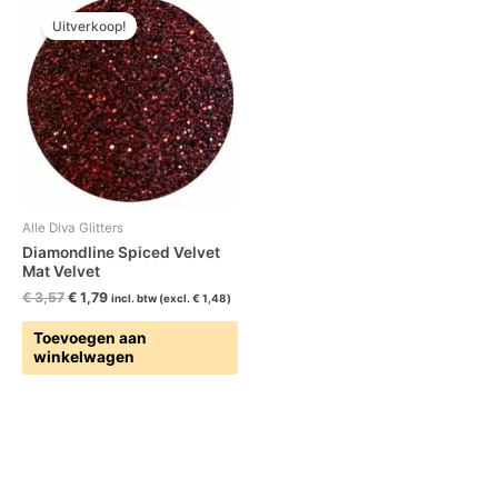
prijs
prijs
Uitverkoop!
was:
is:
€ 3,57.
€ 1,79.
Alle Diva Glitters
Diamondline Spiced Velvet
Mat Velvet
€
3,57
€
1,79
incl. btw (excl.
€
1,48
)
Toevoegen aan
winkelwagen