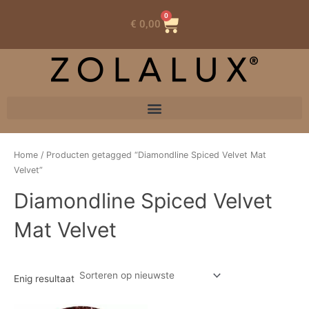
0
Winkelwagen
€
0,00
Home
/ Producten getagged “Diamondline Spiced Velvet Mat
Velvet”
Diamondline Spiced Velvet
Mat Velvet
Enig resultaat
Oorspronkelijke
Huidige