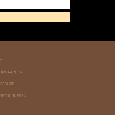
Y
OORWAARDEN
CEDURE
 RETOURNEREN