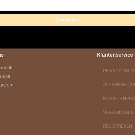
Aanmelden
ns
Klantenservice
cebook
PRIVACY POLIC
uTube
ALGEMENE V
stagram
KLACHTENPRO
VERZENDEN &
REGISTREREN