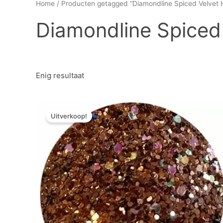
Home
/ Producten getagged “Diamondline Spiced Velvet H
Diamondline Spiced 
Enig resultaat
Oorspronkelijke
Huidige
prijs
prijs
Uitverkoop!
was:
is:
€ 3,57.
€ 1,79.