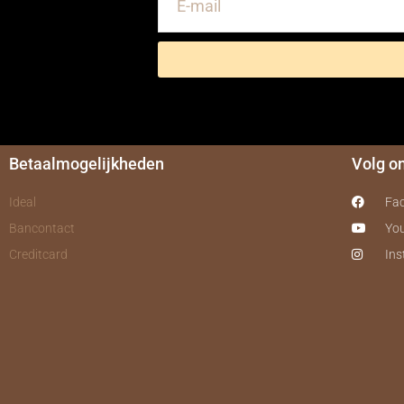
Betaalmogelijkheden
Volg o
Ideal
Fa
Bancontact
Yo
Creditcard
In