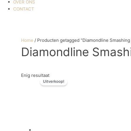
OVER ONS
CONTACT
Home
/ Producten getagged “Diamondline Smashing 
Diamondline Smashi
Oorspronkelijke
Huidige
Enig resultaat
Uitverkoop!
prijs
prijs
was:
is:
€ 3,57.
€ 1,79.