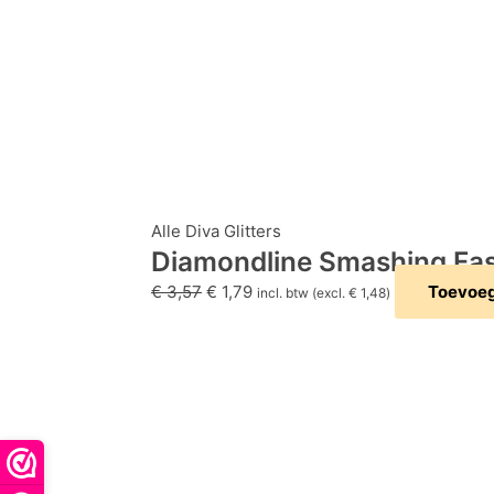
Alle Diva Glitters
Diamondline Smashing Fas
€
3,57
€
1,79
Toevoeg
incl. btw (excl.
€
1,48
)