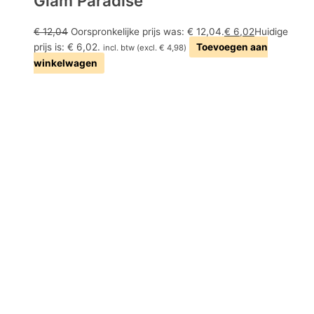
Glam Paradise
€
12,04
Oorspronkelijke prijs was: € 12,04.
€
6,02
Huidige
prijs is: € 6,02.
Toevoegen aan
incl. btw (excl.
€
4,98
)
winkelwagen