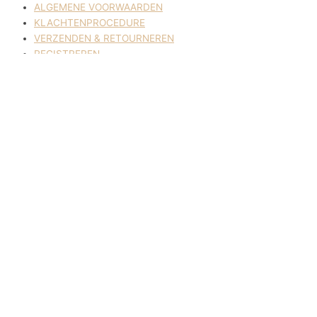
ALGEMENE VOORWAARDEN
KLACHTENPROCEDURE
VERZENDEN & RETOURNEREN
REGISTREREN
© 2017-2025 Nagelbenodigdheden.nl Webdesign ontworpen door
de BeautyMarketeer
Deze website maakt gebruik van cookies om uw ervaring te
verbeteren. We gaan ervan uit dat u hiermee akkoord gaat, maar u
kunt zich afmelden als u dat wenst.
Cookie settings
ACCEPTEREN
Sluiten
Privacy Overzicht
Deze website maakt gebruik van cookies om uw ervaring te