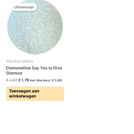
prijs
prijs
Uitverkoop!
was:
is:
€ 3,57.
€ 1,79.
Alle Diva Glitters
Diamondline Say Yes to Diva
Glamour
€
3,57
€
1,79
incl. btw (excl.
€
1,48
)
Toevoegen aan
winkelwagen