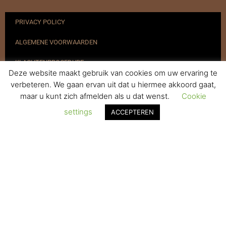
PRIVACY POLICY
ALGEMENE VOORWAARDEN
KLACHTENPROCEDURE
Deze website maakt gebruik van cookies om uw ervaring te
VERZENDEN & RETOURNEREN
verbeteren. We gaan ervan uit dat u hiermee akkoord gaat,
maar u kunt zich afmelden als u dat wenst.
Cookie
REGISTREREN
settings
ACCEPTEREN
© 2017-2025 Nagelbenodigdheden.nl Webdesign ontworpen door
de BeautyMarketeer
De waardering van www.nagelbenodigdheden.nl/ bij
WebwinkelKeur Reviews
is 9.6/10 gebaseerd op 936 reviews.
Powered by
WhatsApp Chat