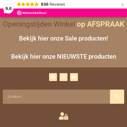
×
936
Reviews
9,6
Openingstijden Winkel
op AFSPRAAK
Bekijk hier onze Sale producten!
Bekijk hier onze NIEUWSTE producten
F
I
Y
a
n
o
c
s
u
e
t
t
b
a
u
o
g
b
Zoeken
o
r
e
k
a
m