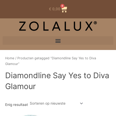
0
Winkelwagen
€
0,00
Home
/ Producten getagged “Diamondline Say Yes to Diva
Glamour”
Diamondline Say Yes to Diva
Glamour
Enig resultaat
Oorspronkelijke
Huidige