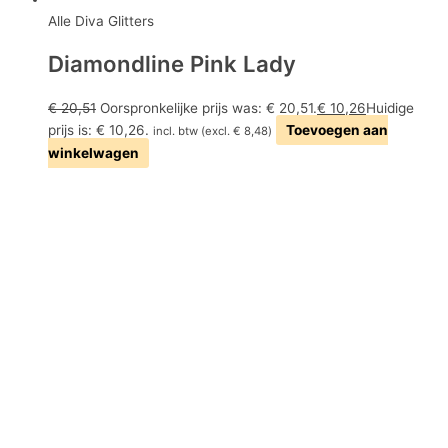
Alle Diva Glitters
Diamondline Pink Lady
€
20,51
Oorspronkelijke prijs was: € 20,51.
€
10,26
Huidige
prijs is: € 10,26.
Toevoegen aan
incl. btw (excl.
€
8,48
)
winkelwagen