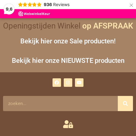
×
936
Reviews
9,6
Gesorteerd
Openingstijden Winkel
op
op AFSPRAAK
nieuwste
Bekijk hier onze Sale producten!
Bekijk hier onze NIEUWSTE producten
F
I
Y
a
n
o
c
s
u
e
t
t
b
a
u
o
g
b
Zoeken
o
r
e
k
a
m