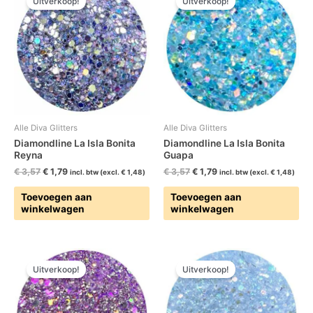
Uitverkoop!
Uitverkoop!
was:
is:
was:
is:
€ 3,57.
€ 1,79.
€ 3,57.
€ 1,79.
Alle Diva Glitters
Alle Diva Glitters
Diamondline La Isla Bonita
Diamondline La Isla Bonita
Reyna
Guapa
€
3,57
€
1,79
€
3,57
€
1,79
incl. btw (excl.
€
1,48
)
incl. btw (excl.
€
1,48
)
Toevoegen aan
Toevoegen aan
winkelwagen
winkelwagen
Oorspronkelijke
Huidige
Oorspronkelijke
Huidige
prijs
prijs
prijs
prijs
Uitverkoop!
Uitverkoop!
was:
is:
was:
is:
€ 3,57.
€ 1,79.
€ 3,57.
€ 1,79.