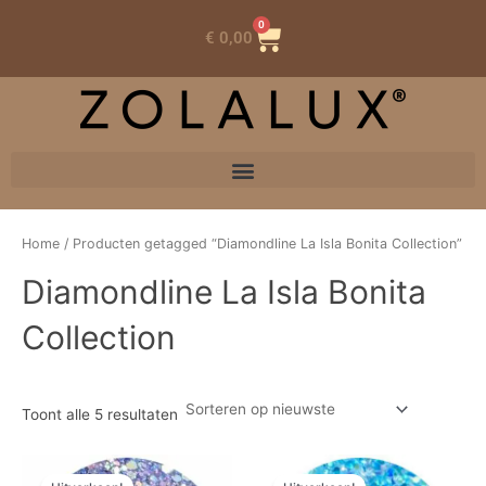
0
Winkelwagen
€
0,00
Home
/ Producten getagged “Diamondline La Isla Bonita Collection”
Diamondline La Isla Bonita
Collection
Toont alle 5 resultaten
Oorspronkelijke
Huidige
Oorspronkelijke
Huidige
prijs
prijs
prijs
prijs