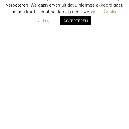
VERZENDEN & RETOURNEREN
verbeteren. We gaan ervan uit dat u hiermee akkoord gaat,
maar u kunt zich afmelden als u dat wenst.
Cookie
REGISTREREN
settings
ACCEPTEREN
© 2017-2025 Nagelbenodigdheden.nl Webdesign ontworpen door
de BeautyMarketeer
De waardering van www.nagelbenodigdheden.nl/ bij
WebwinkelKeur Reviews
is 9.6/10 gebaseerd op 936 reviews.
Powered by
WhatsApp Chat