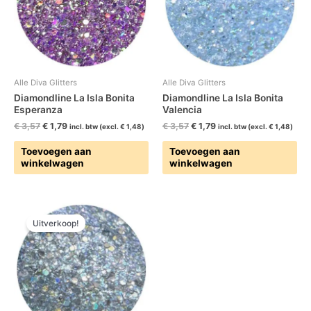
Alle Diva Glitters
Alle Diva Glitters
Diamondline La Isla Bonita
Diamondline La Isla Bonita
Esperanza
Valencia
€
3,57
€
1,79
€
3,57
€
1,79
incl. btw (excl.
€
1,48
)
incl. btw (excl.
€
1,48
)
Toevoegen aan
Toevoegen aan
winkelwagen
winkelwagen
Oorspronkelijke
Huidige
prijs
prijs
Uitverkoop!
was:
is:
€ 3,57.
€ 1,79.