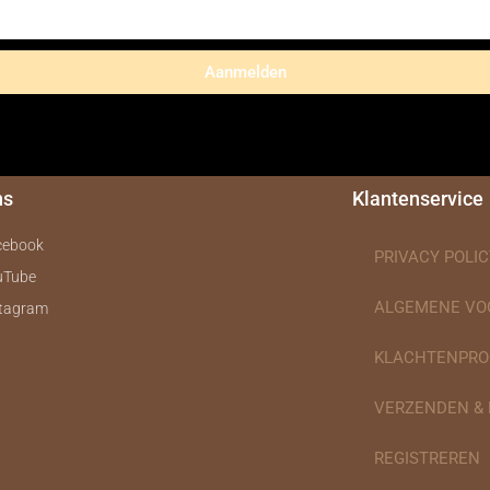
Aanmelden
ns
Klantenservice
cebook
PRIVACY POLIC
uTube
ALGEMENE V
stagram
KLACHTENPRO
VERZENDEN &
REGISTREREN