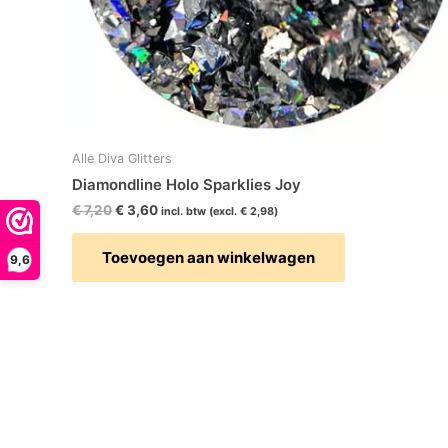
Alle Diva Glitters
Diamondline Holo Sparklies Joy
€
7,20
€
3,60
incl. btw (excl.
€
2,98
)
Toevoegen aan winkelwagen
9,6