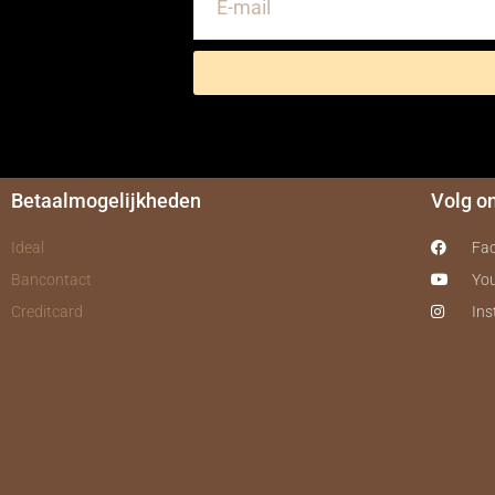
Betaalmogelijkheden
Volg o
Ideal
Fa
Bancontact
Yo
Creditcard
In