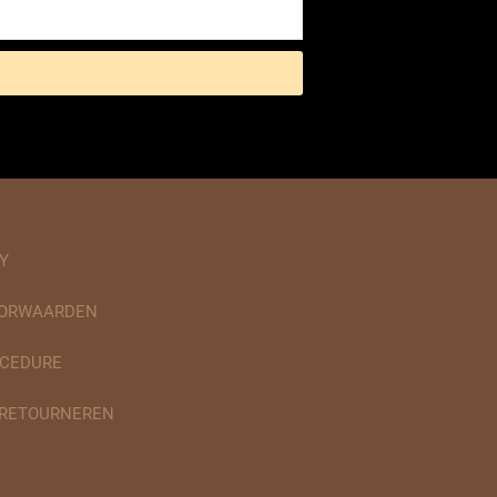
Y
OORWAARDEN
CEDURE
 RETOURNEREN