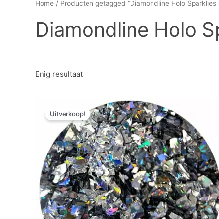
Home
/ Producten getagged “Diamondline Holo Sparklies 
Diamondline Holo Sp
Enig resultaat
Oorspronkelijke
Huidige
prijs
prijs
Uitverkoop!
was:
is:
€ 7,20.
€ 3,60.