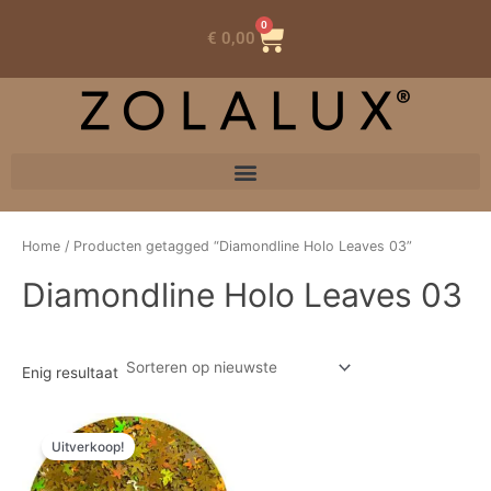
0
Winkelwagen
€
0,00
Home
/ Producten getagged “Diamondline Holo Leaves 03”
Diamondline Holo Leaves 03
Enig resultaat
Oorspronkelijke
Huidige
prijs
prijs
Uitverkoop!
was:
is:
€ 3,03.
€ 1,51.