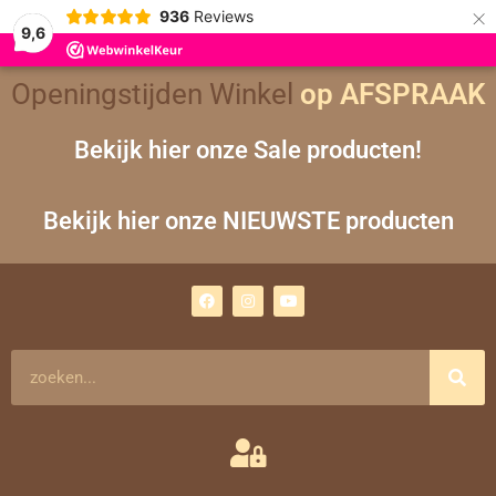
×
936
Reviews
9,6
Openingstijden Winkel
op AFSPRAAK
Bekijk hier onze Sale producten!
Bekijk hier onze NIEUWSTE producten
F
I
Y
a
n
o
c
s
u
e
t
t
b
a
u
o
g
b
Zoeken
o
r
e
k
a
m