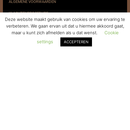
ALGEMENE VOORWAARDEN
KLACHTENPROCEDURE
Deze website maakt gebruik van cookies om uw ervaring te
VERZENDEN & RETOURNEREN
verbeteren. We gaan ervan uit dat u hiermee akkoord gaat,
maar u kunt zich afmelden als u dat wenst.
Cookie
REGISTREREN
settings
ACCEPTEREN
© 2017-2025 Nagelbenodigdheden.nl Webdesign ontworpen door
de BeautyMarketeer
De waardering van www.nagelbenodigdheden.nl/ bij
WebwinkelKeur Reviews
is 9.6/10 gebaseerd op 936 reviews.
Powered by
WhatsApp Chat