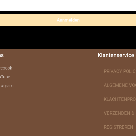
Aanmelden
ns
Klantenservice
cebook
PRIVACY POLIC
uTube
ALGEMENE V
stagram
KLACHTENPRO
VERZENDEN &
REGISTREREN