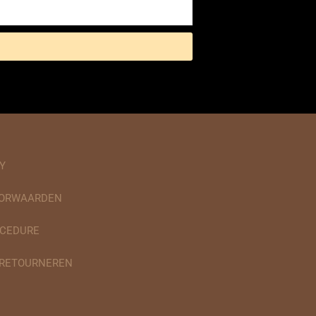
Y
OORWAARDEN
CEDURE
 RETOURNEREN