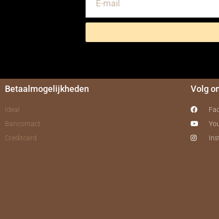
Betaalmogelijkheden
Volg o
Ideal
Fa
Bancontact
Yo
Creditcard
In