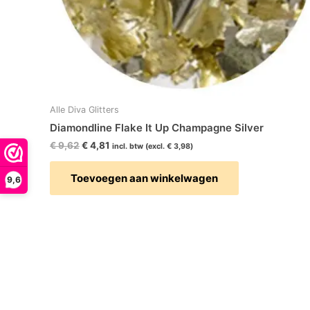
Alle Diva Glitters
Diamondline Flake It Up Champagne Silver
€
9,62
€
4,81
incl. btw (excl.
€
3,98
)
Toevoegen aan winkelwagen
9,6