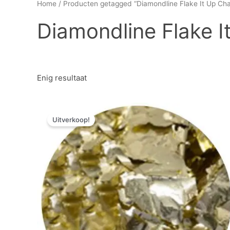
Home
/ Producten getagged “Diamondline Flake It Up Ch
Diamondline Flake 
Enig resultaat
Oorspronkelijke
Huidige
prijs
prijs
Uitverkoop!
was:
is:
€ 9,62.
€ 4,81.