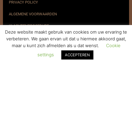
PRIVACY POLICY
ALGEMENE VOORWAARDEN
KLACHTENPROCEDURE
Deze website maakt gebruik van cookies om uw ervaring te
VERZENDEN & RETOURNEREN
verbeteren. We gaan ervan uit dat u hiermee akkoord gaat,
maar u kunt zich afmelden als u dat wenst.
Cookie
REGISTREREN
settings
ACCEPTEREN
© 2017-2025 Nagelbenodigdheden.nl Webdesign ontworpen door
de BeautyMarketeer
De waardering van www.nagelbenodigdheden.nl/ bij
WebwinkelKeur Reviews
is 9.6/10 gebaseerd op 936 reviews.
Powered by
WhatsApp Chat