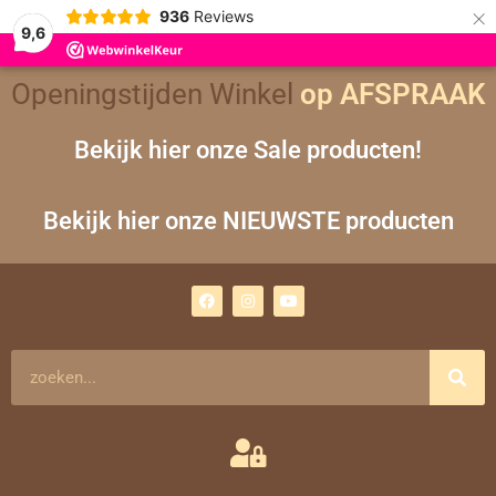
×
936
Reviews
9,6
Openingstijden Winkel
op AFSPRAAK
Bekijk hier onze Sale producten!
Bekijk hier onze NIEUWSTE producten
F
I
Y
a
n
o
c
s
u
e
t
t
b
a
u
o
g
b
Zoeken
o
r
e
k
a
m