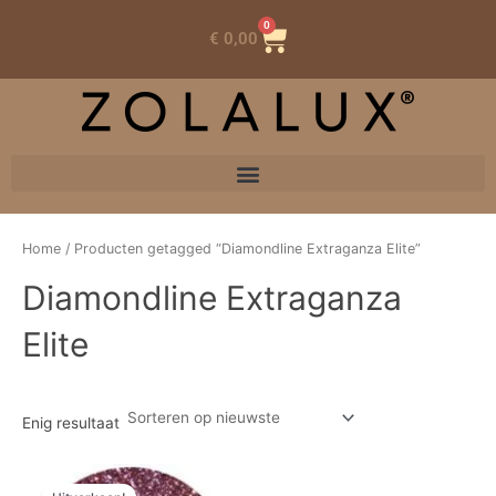
0
Winkelwagen
€
0,00
Home
/ Producten getagged “Diamondline Extraganza Elite”
Diamondline Extraganza
Elite
Enig resultaat
Oorspronkelijke
Huidige
prijs
prijs