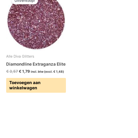
Uitverkoop!
was:
is:
€ 3,57.
€ 1,79.
Alle Diva Glitters
Diamondline Extraganza Elite
€
3,57
€
1,79
incl. btw (excl.
€
1,48
)
Toevoegen aan
winkelwagen