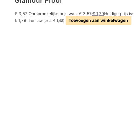
Glamour Proof
€
3,57
Oorspronkelijke prijs was: € 3,57.
€
1,79
Huidige prijs is:
€ 1,79.
Toevoegen aan winkelwagen
incl. btw (excl.
€
1,48
)