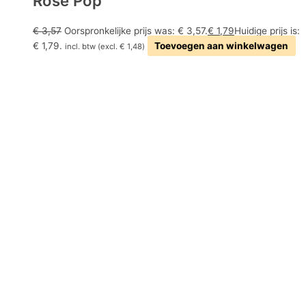
Rosé Pop
€
3,57
Oorspronkelijke prijs was: € 3,57.
€
1,79
Huidige prijs is:
€ 1,79.
Toevoegen aan winkelwagen
incl. btw (excl.
€
1,48
)