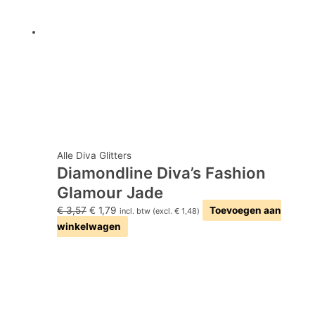
Alle Diva Glitters
Diamondline Diva’s Fashion
Glamour Jade
€
3,57
€
1,79
Toevoegen aan
incl. btw (excl.
€
1,48
)
winkelwagen