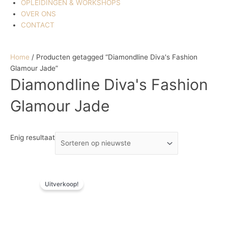
OPLEIDINGEN & WORKSHOPS
OVER ONS
CONTACT
Home
/ Producten getagged “Diamondline Diva's Fashion
Glamour Jade”
Diamondline Diva's Fashion
Glamour Jade
Enig resultaat
Oorspronkelijke
Huidige
Uitverkoop!
prijs
prijs
was:
is:
€ 3,57.
€ 1,79.