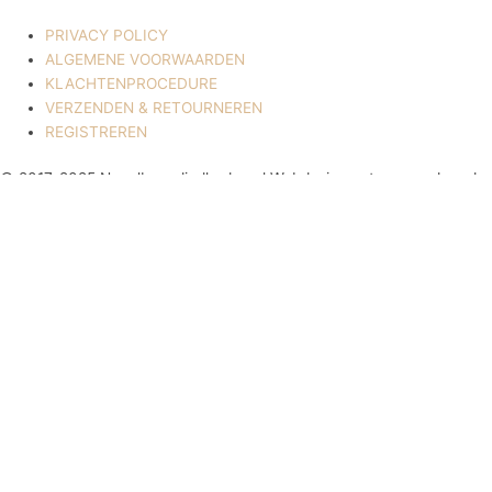
PRIVACY POLICY
ALGEMENE VOORWAARDEN
KLACHTENPROCEDURE
VERZENDEN & RETOURNEREN
REGISTREREN
© 2017-2025 Nagelbenodigdheden.nl Webdesign ontworpen door de
BeautyMarketeer
Deze website maakt gebruik van cookies om uw ervaring te
verbeteren. We gaan ervan uit dat u hiermee akkoord gaat, maar u
kunt zich afmelden als u dat wenst.
Cookie settings
ACCEPTEREN
Sluiten
Privacy Overzicht
Deze website maakt gebruik van cookies om uw ervaring te