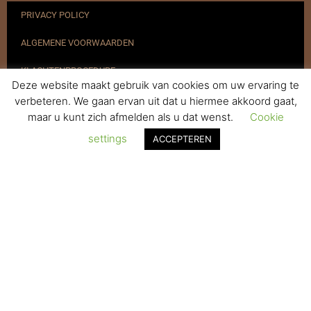
PRIVACY POLICY
ALGEMENE VOORWAARDEN
KLACHTENPROCEDURE
Deze website maakt gebruik van cookies om uw ervaring te
VERZENDEN & RETOURNEREN
verbeteren. We gaan ervan uit dat u hiermee akkoord gaat,
maar u kunt zich afmelden als u dat wenst.
Cookie
REGISTREREN
settings
ACCEPTEREN
© 2017-2025 Nagelbenodigdheden.nl Webdesign ontworpen door
de BeautyMarketeer
De waardering van www.nagelbenodigdheden.nl/ bij
WebwinkelKeur Reviews
is 9.6/10 gebaseerd op 936 reviews.
Powered by
WhatsApp Chat