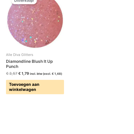
Uitverkoop!
was:
is:
€ 3,57.
€ 1,79.
Alle Diva Glitters
Diamondline Blush It Up
Punch
€
3,57
€
1,79
incl. btw (excl.
€
1,48
)
Toevoegen aan
winkelwagen