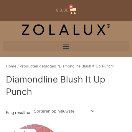
0
Winkelwagen
€
0,00
Home
/ Producten getagged “Diamondline Blush It Up Punch”
Diamondline Blush It Up
Punch
Enig resultaat
Oorspronkelijke
Huidige
prijs
prijs