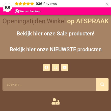
×
936
Reviews
9,6
Openingstijden Winkel
op AFSPRAAK
Bekijk hier onze Sale producten!
Bekijk hier onze NIEUWSTE producten
F
I
Y
a
n
o
c
s
u
e
t
t
b
a
u
o
g
b
Zoeken
o
r
e
k
a
m