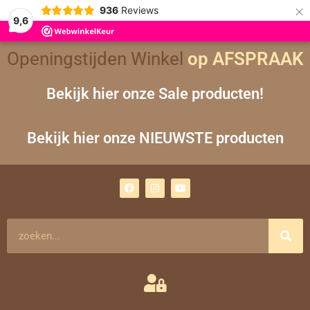
×
936
Reviews
9,6
Openingstijden Winkel
op AFSPRAAK
Bekijk hier onze Sale producten!
Bekijk hier onze NIEUWSTE producten
F
I
Y
a
n
o
c
s
u
e
t
t
b
a
u
o
g
b
Zoeken
o
r
e
k
a
m