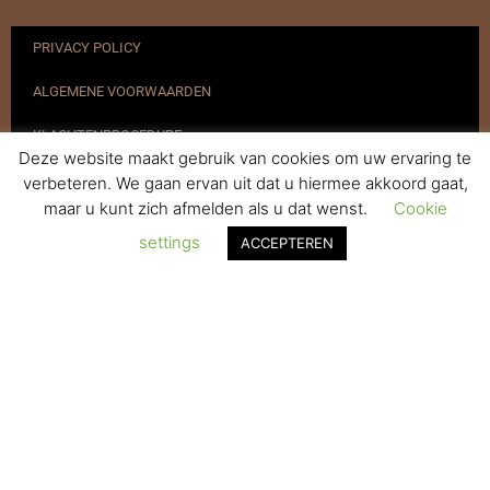
PRIVACY POLICY
ALGEMENE VOORWAARDEN
KLACHTENPROCEDURE
Deze website maakt gebruik van cookies om uw ervaring te
VERZENDEN & RETOURNEREN
verbeteren. We gaan ervan uit dat u hiermee akkoord gaat,
maar u kunt zich afmelden als u dat wenst.
Cookie
REGISTREREN
settings
ACCEPTEREN
© 2017-2025 Nagelbenodigdheden.nl Webdesign ontworpen door
de BeautyMarketeer
De waardering van www.nagelbenodigdheden.nl/ bij
WebwinkelKeur Reviews
is 9.6/10 gebaseerd op 936 reviews.
Powered by
WhatsApp Chat