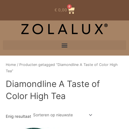
0
Winkelwagen
€
0,00
Home
/ Producten getagged “Diamondline A Taste of Color High
Tea”
Diamondline A Taste of
Color High Tea
Enig resultaat
Oorspronkelijke
Huidige