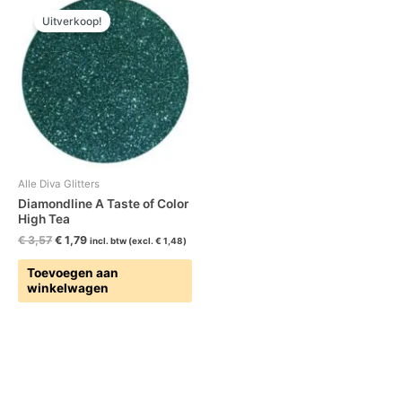
prijs
prijs
Uitverkoop!
was:
is:
€ 3,57.
€ 1,79.
Alle Diva Glitters
Diamondline A Taste of Color
High Tea
€
3,57
€
1,79
incl. btw (excl.
€
1,48
)
Toevoegen aan
winkelwagen