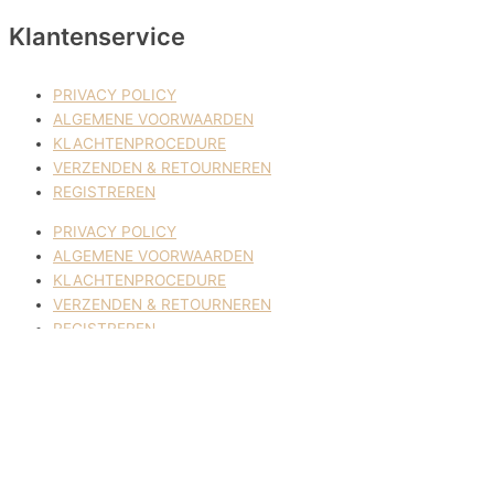
Klantenservice
PRIVACY POLICY
ALGEMENE VOORWAARDEN
KLACHTENPROCEDURE
VERZENDEN & RETOURNEREN
REGISTREREN
PRIVACY POLICY
ALGEMENE VOORWAARDEN
KLACHTENPROCEDURE
VERZENDEN & RETOURNEREN
REGISTREREN
© 2017-2025 Nagelbenodigdheden.nl Webdesign ontworpen door
de BeautyMarketeer
Deze website maakt gebruik van cookies om uw ervaring te
verbeteren. We gaan ervan uit dat u hiermee akkoord gaat, maar u
kunt zich afmelden als u dat wenst.
Cookie settings