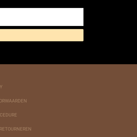
Y
OORWAARDEN
CEDURE
 RETOURNEREN