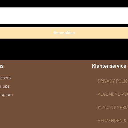
Aanmelden
ns
Klantenservice
cebook
PRIVACY POLIC
uTube
ALGEMENE V
stagram
KLACHTENPRO
VERZENDEN &