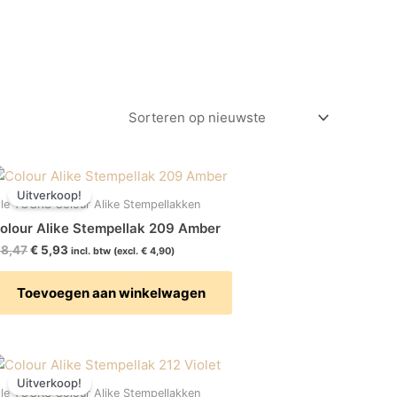
Oorspronkelijke
Huidige
prijs
prijs
Uitverkoop!
was:
is:
lle YOURS Colour Alike Stempellakken
€ 8,47.
€ 5,93.
olour Alike Stempellak 209 Amber
8,47
€
5,93
incl. btw (excl.
€
4,90
)
Toevoegen aan winkelwagen
Oorspronkelijke
Huidige
prijs
prijs
Uitverkoop!
was:
is:
lle YOURS Colour Alike Stempellakken