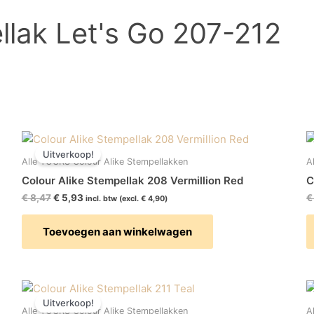
llak Let's Go 207-212
Oorspronkelijke
Huidige
prijs
prijs
Uitverkoop!
was:
is:
Alle YOURS Colour Alike Stempellakken
A
€ 8,47.
€ 5,93.
Colour Alike Stempellak 208 Vermillion Red
C
€
8,47
€
5,93
€
incl. btw (excl.
€
4,90
)
Toevoegen aan winkelwagen
Oorspronkelijke
Huidige
prijs
prijs
Uitverkoop!
was:
is:
Alle YOURS Colour Alike Stempellakken
A