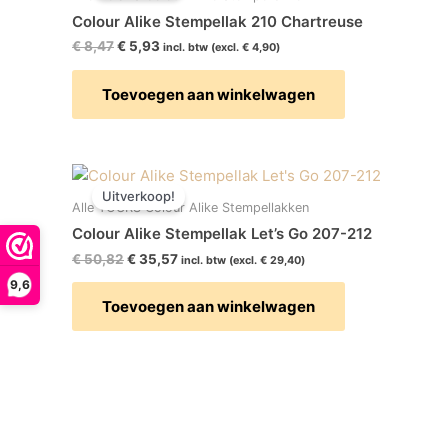
€ 8,47.
€ 5,93.
Colour Alike Stempellak 210 Chartreuse
€
8,47
€
5,93
incl. btw (excl.
€
4,90
)
Toevoegen aan winkelwagen
Oorspronkelijke
Huidige
prijs
prijs
Uitverkoop!
was:
is:
Alle YOURS Colour Alike Stempellakken
€ 50,82.
€ 35,57.
Colour Alike Stempellak Let’s Go 207-212
€
50,82
€
35,57
incl. btw (excl.
€
29,40
)
9,6
Toevoegen aan winkelwagen