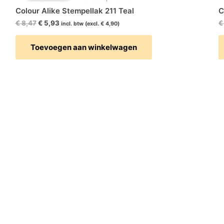
€ 8,47.
€ 5,93.
Colour Alike Stempellak 211 Teal
C
€
8,47
€
5,93
€
incl. btw (excl.
€
4,90
)
Toevoegen aan winkelwagen