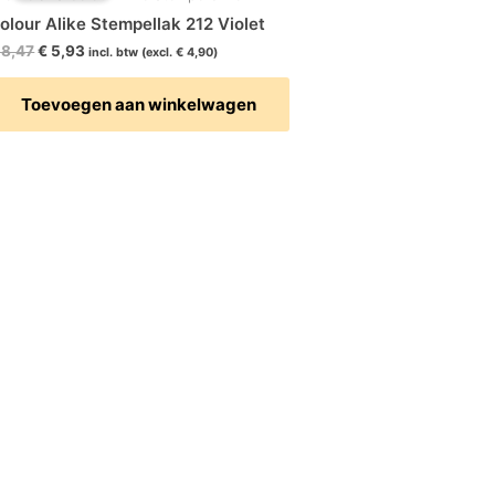
€ 8,47.
€ 5,93.
olour Alike Stempellak 212 Violet
8,47
€
5,93
incl. btw (excl.
€
4,90
)
Toevoegen aan winkelwagen