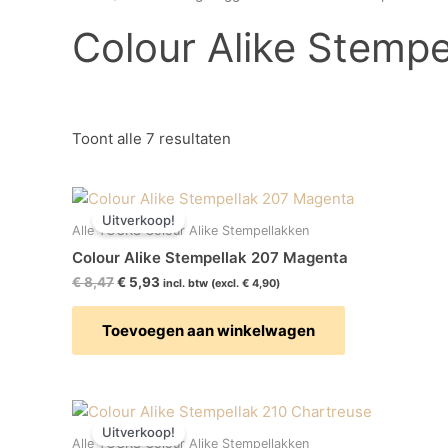
Colour Alike Stempe
Toont alle 7 resultaten
Oorspronkelijke
Huidige
prijs
prijs
Uitverkoop!
was:
is:
Alle YOURS Colour Alike Stempellakken
€ 8,47.
€ 5,93.
Colour Alike Stempellak 207 Magenta
€
8,47
€
5,93
incl. btw (excl.
€
4,90
)
Toevoegen aan winkelwagen
Oorspronkelijke
Huidige
prijs
prijs
Uitverkoop!
was:
is:
Alle YOURS Colour Alike Stempellakken