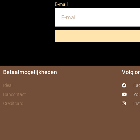
E-mail
Betaalmogelijkheden
Volg o
Ideal
Fa
Bancontact
Yo
Creditcard
In