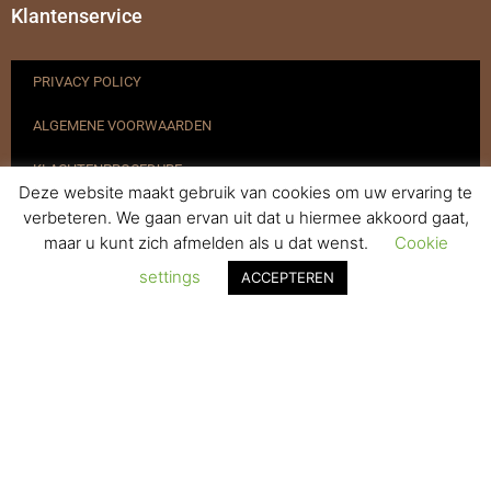
Klantenservice
PRIVACY POLICY
ALGEMENE VOORWAARDEN
KLACHTENPROCEDURE
Deze website maakt gebruik van cookies om uw ervaring te
VERZENDEN & RETOURNEREN
verbeteren. We gaan ervan uit dat u hiermee akkoord gaat,
maar u kunt zich afmelden als u dat wenst.
Cookie
REGISTREREN
settings
ACCEPTEREN
© 2017-2025 Nagelbenodigdheden.nl Webdesign ontworpen door
de BeautyMarketeer
De waardering van www.nagelbenodigdheden.nl/ bij
WebwinkelKeur Reviews
is 9.6/10 gebaseerd op 936 reviews.
Powered by
WhatsApp Chat