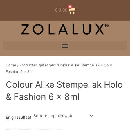
0
Winkelwagen
€
0,00
Home
/ Producten getagged “Colour Alike Stempellak Holo &
Fashion 6 x 8ml”
Colour Alike Stempellak Holo
& Fashion 6 x 8ml
Enig resultaat
Oorspronkelijke
Huidige