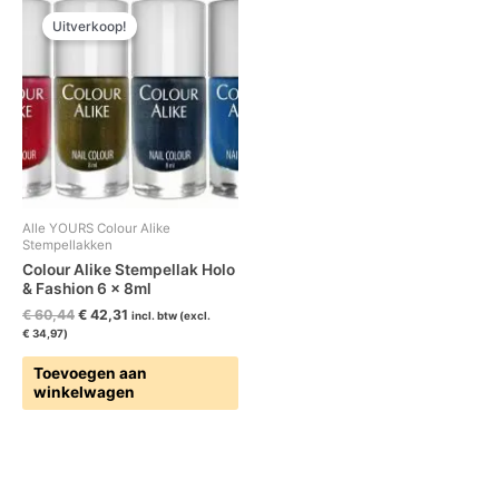
prijs
prijs
Uitverkoop!
was:
is:
€ 60,44.
€ 42,31.
Alle YOURS Colour Alike
Stempellakken
Colour Alike Stempellak Holo
& Fashion 6 x 8ml
€
60,44
€
42,31
incl. btw (excl.
€
34,97
)
Toevoegen aan
winkelwagen