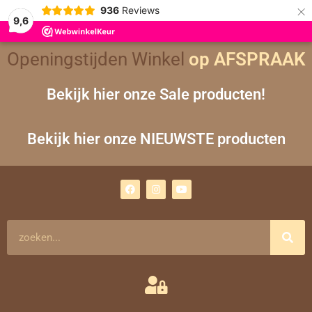
×
936
Reviews
9,6
Openingstijden Winkel
op AFSPRAAK
Bekijk hier onze Sale producten!
Bekijk hier onze NIEUWSTE producten
F
I
Y
a
n
o
c
s
u
e
t
t
b
a
u
o
g
b
Zoeken
o
r
e
k
a
m