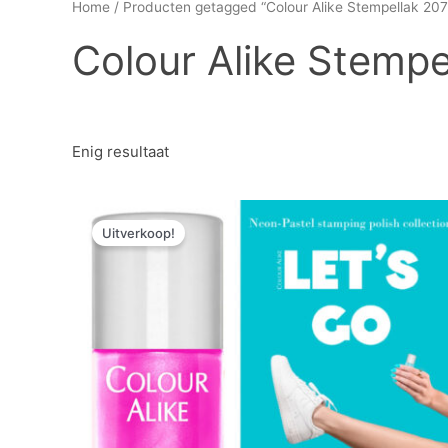
Home
/ Producten getagged “Colour Alike Stempellak 20
Colour Alike Stemp
Enig resultaat
Oorspronkelijke
Huidige
prijs
prijs
Uitverkoop!
was:
is:
€ 8,47.
€ 5,93.