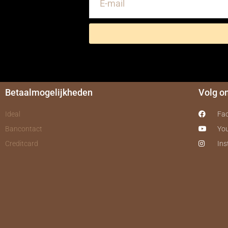
Betaalmogelijkheden
Volg o
Ideal
Fa
Bancontact
Yo
Creditcard
In