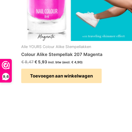
Alle YOURS Colour Alike Stempellakken
Colour Alike Stempellak 207 Magenta
€
8,47
€
5,93
incl. btw (excl.
€
4,90
)
Toevoegen aan winkelwagen
9,6