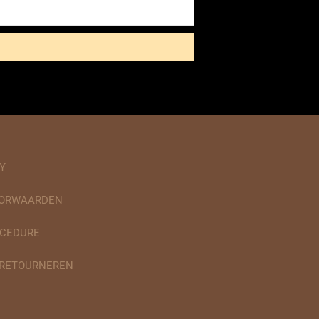
Y
OORWAARDEN
CEDURE
 RETOURNEREN