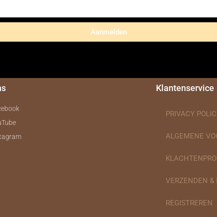
Aanmelden
ns
Klantenservice
cebook
PRIVACY POLIC
uTube
ALGEMENE V
stagram
KLACHTENPRO
VERZENDEN &
REGISTREREN