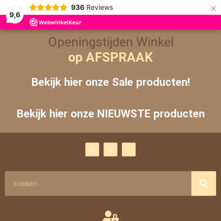
×
936
Reviews
9,6
Openingstijden Winkel
op AFSPRAAK
Bekijk hier onze Sale producten!
Bekijk hier onze NIEUWSTE producten
F
I
Y
a
n
o
c
s
u
e
t
t
b
a
u
o
g
b
Zoeken
o
r
e
k
a
m