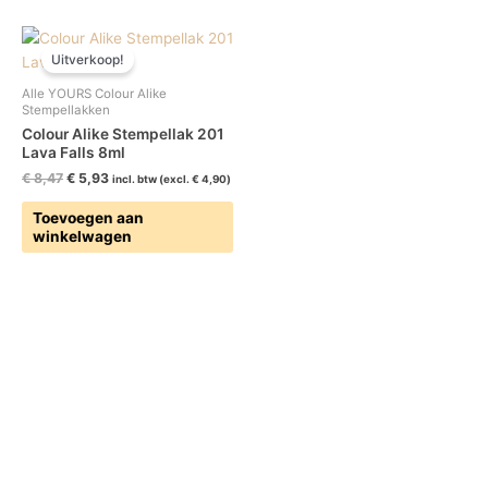
Oorspronkelijke
Huidige
prijs
prijs
Uitverkoop!
was:
is:
€ 8,47.
€ 5,93.
Alle YOURS Colour Alike
Stempellakken
Colour Alike Stempellak 201
Lava Falls 8ml
€
8,47
€
5,93
incl. btw (excl.
€
4,90
)
Toevoegen aan
winkelwagen