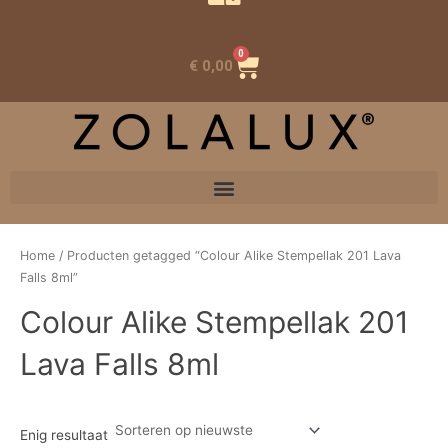
0
Winkelwagen
€
0,00
Home
/ Producten getagged “Colour Alike Stempellak 201 Lava
Falls 8ml”
Colour Alike Stempellak 201
Lava Falls 8ml
Enig resultaat