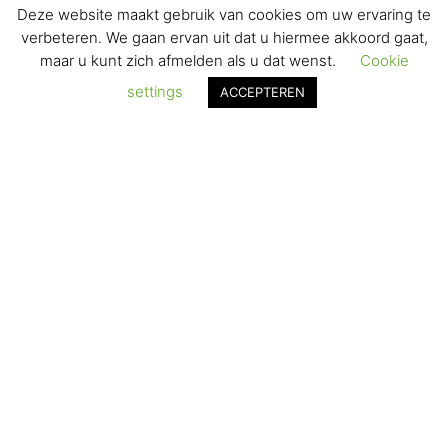
Deze website maakt gebruik van cookies om uw ervaring te
VERZENDEN & RETOURNEREN
verbeteren. We gaan ervan uit dat u hiermee akkoord gaat,
maar u kunt zich afmelden als u dat wenst.
Cookie
REGISTREREN
settings
ACCEPTEREN
© 2017-2025 Nagelbenodigdheden.nl Webdesign ontworpen
door de BeautyMarketeer
De waardering van www.nagelbenodigdheden.nl/ bij
WebwinkelKeur Reviews
is 9.6/10 gebaseerd op 936 reviews.
Powered by
WhatsApp Chat