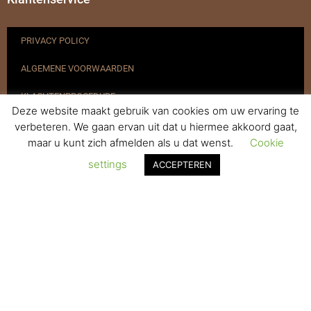
PRIVACY POLICY
ALGEMENE VOORWAARDEN
KLACHTENPROCEDURE
Deze website maakt gebruik van cookies om uw ervaring te
VERZENDEN & RETOURNEREN
verbeteren. We gaan ervan uit dat u hiermee akkoord gaat,
maar u kunt zich afmelden als u dat wenst.
Cookie
REGISTREREN
settings
ACCEPTEREN
© 2017-2025 Nagelbenodigdheden.nl Webdesign ontworpen door
de BeautyMarketeer
De waardering van www.nagelbenodigdheden.nl/ bij
WebwinkelKeur Reviews
is 9.6/10 gebaseerd op 936 reviews.
Powered by
WhatsApp Chat