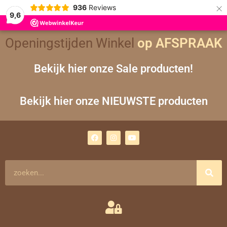
×
936
Reviews
9,6
Openingstijden Winkel
op AFSPRAAK
Bekijk hier onze Sale producten!
Bekijk hier onze NIEUWSTE producten
F
I
Y
a
n
o
c
s
u
e
t
t
b
a
u
o
g
b
Zoeken
o
r
e
k
a
m