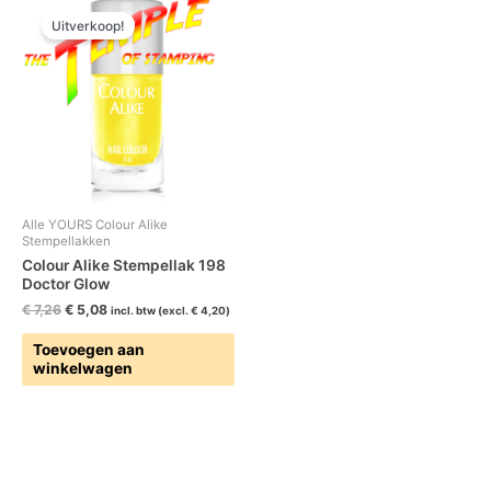
prijs
prijs
Uitverkoop!
was:
is:
€ 7,26.
€ 5,08.
Alle YOURS Colour Alike
Stempellakken
Colour Alike Stempellak 198
Doctor Glow
€
7,26
€
5,08
incl. btw (excl.
€
4,20
)
Toevoegen aan
winkelwagen