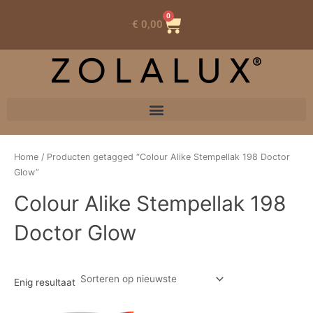
0
Winkelwagen
€
0,00
Home
/ Producten getagged “Colour Alike Stempellak 198 Doctor
Glow”
Colour Alike Stempellak 198
Doctor Glow
Enig resultaat
Oorspronkelijke
Huidige