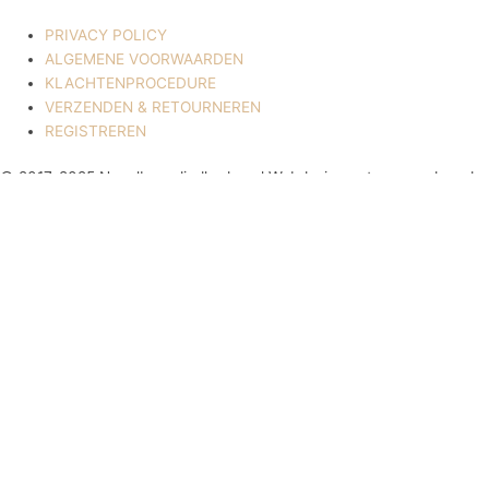
PRIVACY POLICY
ALGEMENE VOORWAARDEN
KLACHTENPROCEDURE
VERZENDEN & RETOURNEREN
REGISTREREN
© 2017-2025 Nagelbenodigdheden.nl Webdesign ontworpen door de
BeautyMarketeer
Deze website maakt gebruik van cookies om uw ervaring te
verbeteren. We gaan ervan uit dat u hiermee akkoord gaat, maar u
kunt zich afmelden als u dat wenst.
Cookie settings
ACCEPTEREN
Sluiten
Privacy Overzicht
Deze website maakt gebruik van cookies om uw ervaring te