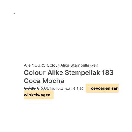
Alle YOURS Colour Alike Stempellakken
Colour Alike Stempellak 183
Coca Mocha
€
7,26
€
5,08
Toevoegen aan
incl. btw (excl.
€
4,20
)
winkelwagen