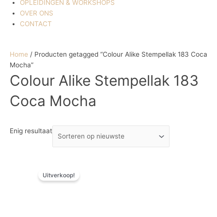
OPLEIDINGEN & WORKSHOPS
OVER ONS
CONTACT
Home
/ Producten getagged “Colour Alike Stempellak 183 Coca
Mocha”
Colour Alike Stempellak 183
Coca Mocha
Enig resultaat
Oorspronkelijke
Huidige
Uitverkoop!
prijs
prijs
was:
is:
€ 7,26.
€ 5,08.