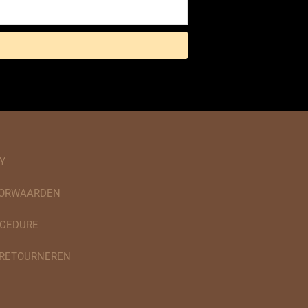
Y
OORWAARDEN
CEDURE
 RETOURNEREN