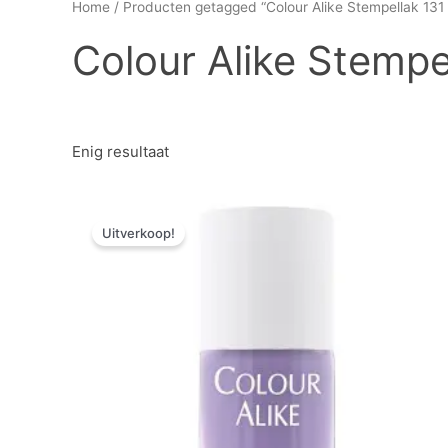
Home
/ Producten getagged “Colour Alike Stempellak 131
Colour Alike Stempe
Enig resultaat
Oorspronkelijke
Huidige
prijs
prijs
Uitverkoop!
was:
is:
€ 7,26.
€ 5,08.