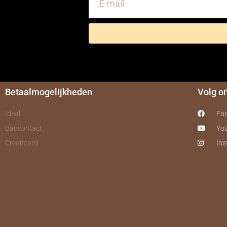
Betaalmogelijkheden
Volg o
Ideal
Fa
Bancontact
Yo
Creditcard
In