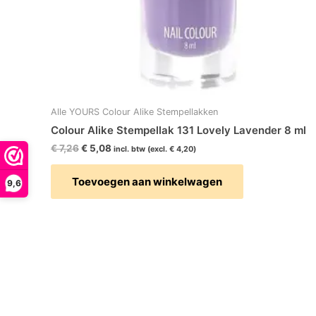
Alle YOURS Colour Alike Stempellakken
Colour Alike Stempellak 131 Lovely Lavender 8 ml
€
7,26
€
5,08
incl. btw (excl.
€
4,20
)
Toevoegen aan winkelwagen
9,6