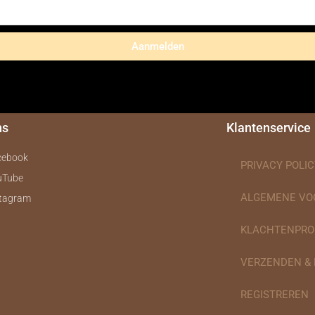
Aanmelden
ns
Klantenservice
cebook
PRIVACY POLIC
uTube
ALGEMENE V
stagram
KLACHTENPRO
VERZENDEN &
REGISTREREN