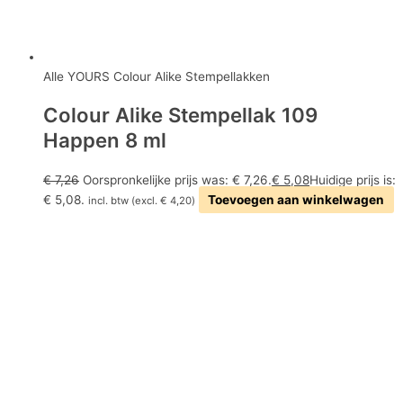
Alle YOURS Colour Alike Stempellakken
Colour Alike Stempellak 109
Happen 8 ml
€
7,26
Oorspronkelijke prijs was: € 7,26.
€
5,08
Huidige prijs is:
€ 5,08.
Toevoegen aan winkelwagen
incl. btw (excl.
€
4,20
)