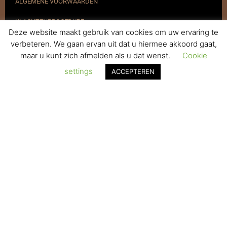
ALGEMENE VOORWAARDEN
KLACHTENPROCEDURE
Deze website maakt gebruik van cookies om uw ervaring te
VERZENDEN & RETOURNEREN
verbeteren. We gaan ervan uit dat u hiermee akkoord gaat,
maar u kunt zich afmelden als u dat wenst.
Cookie
REGISTREREN
settings
ACCEPTEREN
© 2017-2025 Nagelbenodigdheden.nl Webdesign ontworpen door
de BeautyMarketeer
De waardering van www.nagelbenodigdheden.nl/ bij
WebwinkelKeur Reviews
is 9.6/10 gebaseerd op 936 reviews.
Powered by
WhatsApp Chat