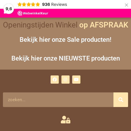
×
936
Reviews
9,6
Openingstijden Winkel
op AFSPRAAK
Bekijk hier onze Sale producten!
Bekijk hier onze NIEUWSTE producten
F
I
Y
a
n
o
c
s
u
e
t
t
b
a
u
o
g
b
Zoeken
o
r
e
k
a
m