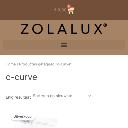
0
Winkelwagen
€
0,00
Home
/ Producten getagged “c-curve”
c-curve
Enig resultaat
Prijsklasse:
Dit
€ 2,87
Uitverkoop!
product
tot
heeft
€ 21,74