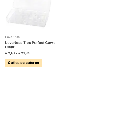
meerdere
variaties.
Deze
optie
kan
gekozen
worden
LoveNess
op
LoveNess Tips Perfect Curve
Clear
de
productpagina
€
2,87
-
€
21,74
Opties selecteren