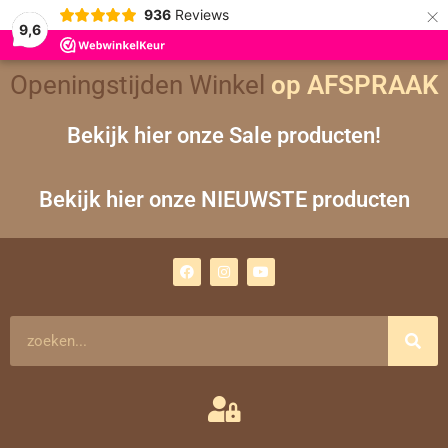
×
936
Reviews
9,6
Gesorteerd
Openingstijden Winkel
op AFSPRAAK
op
nieuwste
Bekijk hier onze Sale producten!
Bekijk hier onze NIEUWSTE producten
F
I
Y
a
n
o
c
s
u
e
t
t
b
a
u
o
g
b
Zoeken
o
r
e
k
a
m