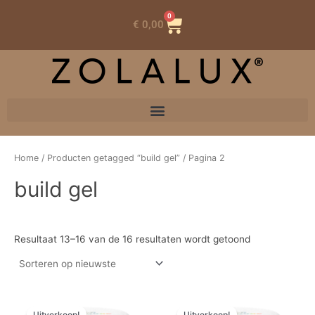
0
Winkelwagen
€
0,00
Home
/
Producten getagged “build gel”
/ Pagina 2
build gel
Resultaat 13–16 van de 16 resultaten wordt getoond
Prijsklasse:
Prijsklasse:
Dit
Dit
€ 7,49
€ 7,49
Uitverkoop!
Uitverkoop!