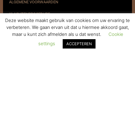
ALGEMENE VOORWAARDEN
KLACHTENPROCEDURE
Deze website maakt gebruik van cookies om uw ervaring te
VERZENDEN & RETOURNEREN
verbeteren. We gaan ervan uit dat u hiermee akkoord gaat,
maar u kunt zich afmelden als u dat wenst.
Cookie
REGISTREREN
settings
ACCEPTEREN
© 2017-2025 Nagelbenodigdheden.nl Webdesign ontworpen door
de BeautyMarketeer
De waardering van www.nagelbenodigdheden.nl/ bij
WebwinkelKeur Reviews
is 9.6/10 gebaseerd op 936 reviews.
Powered by
WhatsApp Chat