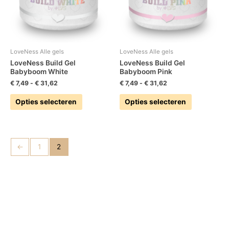
Deze
Deze
optie
optie
kan
kan
gekozen
gekozen
worden
worden
LoveNess Alle gels
LoveNess Alle gels
op
op
LoveNess Build Gel
LoveNess Build Gel
Babyboom White
Babyboom Pink
de
de
productpagina
productpag
€
7,49
-
€
31,62
€
7,49
-
€
31,62
Opties selecteren
Opties selecteren
←
1
2