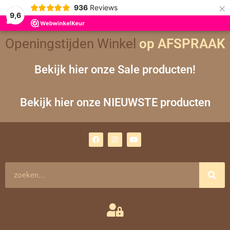
×
936
Reviews
9,6
Openingstijden Winkel
op AFSPRAAK
Bekijk hier onze Sale producten!
Bekijk hier onze NIEUWSTE producten
F
I
Y
a
n
o
c
s
u
e
t
t
b
a
u
o
g
b
Zoeken
o
r
e
k
a
m