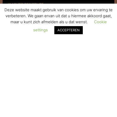
KLACHTENPROCEDURE
Deze website maakt gebruik van cookies om uw ervaring te
VERZENDEN & RETOURNEREN
verbeteren. We gaan ervan uit dat u hiermee akkoord gaat,
maar u kunt zich afmelden als u dat wenst.
Cookie
REGISTREREN
settings
ACCEPTEREN
© 2017-2025 Nagelbenodigdheden.nl Webdesign ontworpen door
de BeautyMarketeer
De waardering van www.nagelbenodigdheden.nl/ bij
WebwinkelKeur Reviews
is 9.6/10 gebaseerd op 936 reviews.
Powered by
WhatsApp Chat