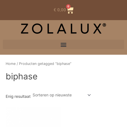
0
Winkelwagen
€
0,00
Home
/ Producten getagged “biphase”
biphase
Enig resultaat
Dit
product
heeft