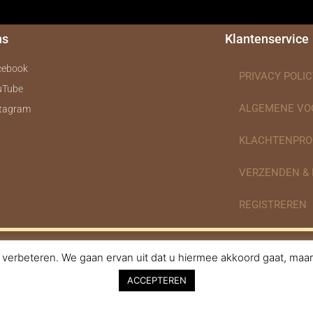
ns
Klantenservice
cebook
PRIVACY POLIC
uTube
ALGEMENE V
stagram
KLACHTENPRO
VERZENDEN &
REGISTREREN
verbeteren. We gaan ervan uit dat u hiermee akkoord gaat, maar 
nodigdheden.nl Webdesign ontworpen door de BeautyMarketeer
ACCEPTEREN