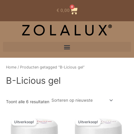
0
Winkelwagen
€
0,00
Home
/ Producten getagged “B-Licious gel”
B-Licious gel
Toont alle 6 resultaten
Oorspronkelijke
Huidige
Oorspronkelijke
Huidige
prijs
prijs
prijs
prijs
Uitverkoop!
Uitverkoop!
was:
is:
was:
is:
€ 19,00.
€ 10,45.
€ 19,00.
€ 10,45.