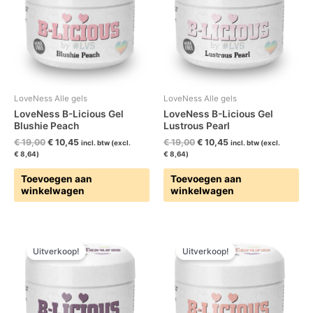
LoveNess Alle gels
LoveNess Alle gels
LoveNess B-Licious Gel
LoveNess B-Licious Gel
Blushie Peach
Lustrous Pearl
€
19,00
€
10,45
€
19,00
€
10,45
incl. btw (excl.
incl. btw (excl.
€
8,64
)
€
8,64
)
Toevoegen aan
Toevoegen aan
winkelwagen
winkelwagen
Oorspronkelijke
Huidige
Oorspronkelijke
Huidige
prijs
prijs
prijs
prijs
Uitverkoop!
Uitverkoop!
was:
is:
was:
is:
€ 19,00.
€ 10,45.
€ 19,00.
€ 10,45.