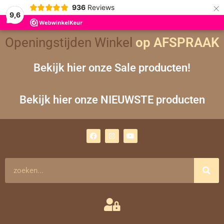
×
936
Reviews
9,6
Gesorteerd
Openingstijden Winkel
op
op AFSPRAAK
nieuwste
Bekijk hier onze Sale producten!
Bekijk hier onze NIEUWSTE producten
F
I
Y
a
n
o
c
s
u
e
t
t
b
a
u
o
g
b
Zoeken
o
r
e
k
a
m