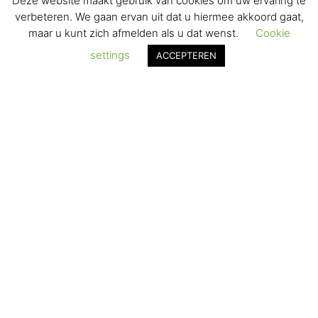
Deze website maakt gebruik van cookies om uw ervaring te
VERZENDEN & RETOURNEREN
verbeteren. We gaan ervan uit dat u hiermee akkoord gaat,
maar u kunt zich afmelden als u dat wenst.
Cookie
REGISTREREN
settings
ACCEPTEREN
© 2017-2025 Nagelbenodigdheden.nl Webdesign ontworpen door
de BeautyMarketeer
De waardering van www.nagelbenodigdheden.nl/ bij
WebwinkelKeur Reviews
is 9.6/10 gebaseerd op 936 reviews.
Powered by
WhatsApp Chat