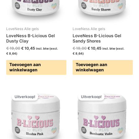
LoveNess Alle gels
LoveNess Alle gels
LoveNess B-Licious Gel
LoveNess B-Licious Gel
Dusty Clay
Sandy Shores
€
19,00
€
10,45
€
19,00
€
10,45
incl. btw (excl.
incl. btw (excl.
€
8,64
)
€
8,64
)
Toevoegen aan
Toevoegen aan
winkelwagen
winkelwagen
Oorspronkelijke
Huidige
Oorspronkelijke
Huidige
prijs
prijs
prijs
prijs
Uitverkoop!
Uitverkoop!
was:
is:
was:
is:
€ 19,00.
€ 10,45.
€ 19,00.
€ 10,45.