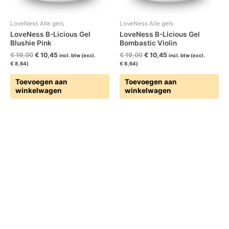
LoveNess Alle gels
LoveNess Alle gels
LoveNess B-Licious Gel
LoveNess B-Licious Gel
Blushie Pink
Bombastic Violin
€
19,00
€
10,45
€
19,00
€
10,45
incl. btw (excl.
incl. btw (excl.
€
8,64
)
€
8,64
)
Toevoegen aan
Toevoegen aan
winkelwagen
winkelwagen