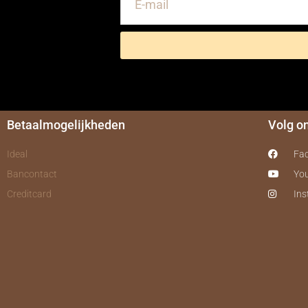
Betaalmogelijkheden
Volg o
Ideal
Fa
Bancontact
Yo
Creditcard
In