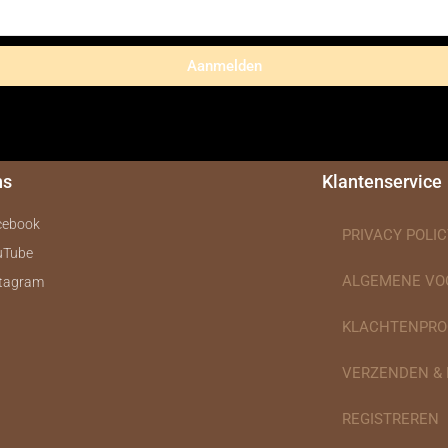
Aanmelden
ns
Klantenservice
cebook
PRIVACY POLIC
uTube
ALGEMENE V
stagram
KLACHTENPRO
VERZENDEN &
REGISTREREN