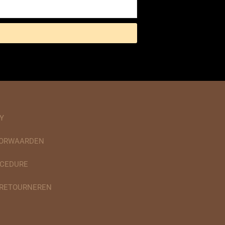
Y
OORWAARDEN
CEDURE
 RETOURNEREN