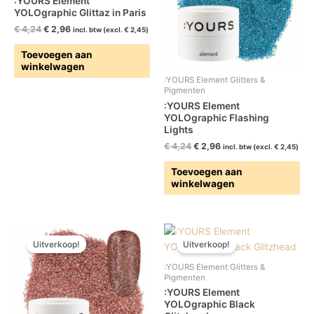
:YOURS Element
YOLOgraphic Glittaz in Paris
€
4,24
€
2,96
incl. btw (excl.
€
2,45
)
Toevoegen aan
winkelwagen
:YOURS Element Glitters &
Pigmenten
:YOURS Element
YOLOgraphic Flashing
Lights
€
4,24
€
2,96
incl. btw (excl.
€
2,45
)
Toevoegen aan
winkelwagen
Oorspronkelijke
Huidige
Oorspronkelijke
Huidige
prijs
prijs
prijs
prijs
Uitverkoop!
Uitverkoop!
was:
is:
was:
is:
€ 4,24.
€ 2,96.
€ 4,24.
€ 2,96.
:YOURS Element Glitters &
Pigmenten
:YOURS Element
YOLOgraphic Black