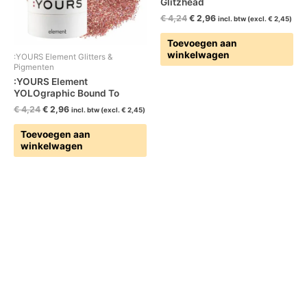
Glitzhead
€
4,24
€
2,96
incl. btw (excl.
€
2,45
)
Toevoegen aan
winkelwagen
:YOURS Element Glitters &
Pigmenten
:YOURS Element
YOLOgraphic Bound To
€
4,24
€
2,96
incl. btw (excl.
€
2,45
)
Toevoegen aan
winkelwagen