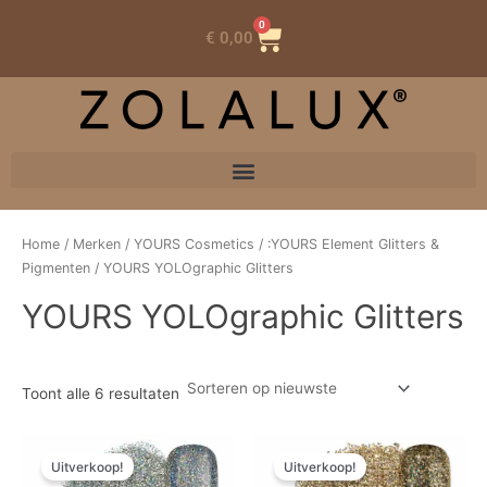
0
Winkelwagen
€
0,00
Home
/
Merken
/
YOURS Cosmetics
/
:YOURS Element Glitters &
Pigmenten
/ YOURS YOLOgraphic Glitters
YOURS YOLOgraphic Glitters
Toont alle 6 resultaten
Oorspronkelijke
Huidige
Oorspronkelijke
Huidige
prijs
prijs
prijs
prijs
Uitverkoop!
Uitverkoop!
was:
is:
was:
is: