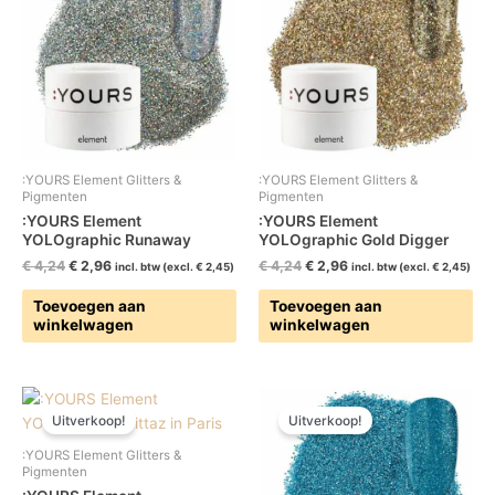
€ 4,24.
€ 2,96.
€ 4,24.
€ 2,96.
:YOURS Element Glitters &
:YOURS Element Glitters &
Pigmenten
Pigmenten
:YOURS Element
:YOURS Element
YOLOgraphic Runaway
YOLOgraphic Gold Digger
€
4,24
€
2,96
€
4,24
€
2,96
incl. btw (excl.
€
2,45
)
incl. btw (excl.
€
2,45
)
Toevoegen aan
Toevoegen aan
winkelwagen
winkelwagen
Oorspronkelijke
Huidige
Oorspronkelijke
Huidige
prijs
prijs
prijs
prijs
Uitverkoop!
Uitverkoop!
was:
is:
was:
is:
€ 4,24.
€ 2,96.
€ 4,24.
€ 2,96.
:YOURS Element Glitters &
Pigmenten