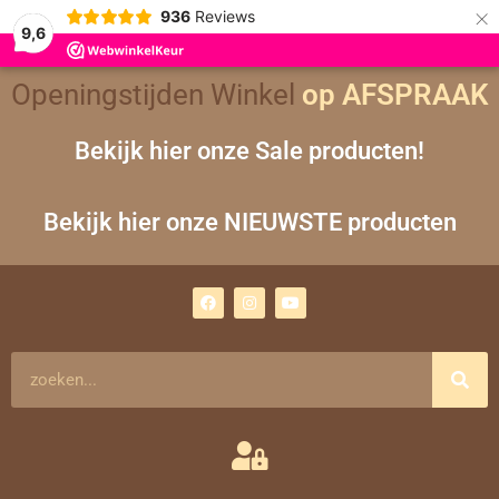
×
936
Reviews
9,6
Gesorteerd
Openingstijden Winkel
op
op AFSPRAAK
nieuwste
Bekijk hier onze Sale producten!
Bekijk hier onze NIEUWSTE producten
F
I
Y
a
n
o
c
s
u
e
t
t
b
a
u
o
g
b
Zoeken
o
r
e
k
a
m