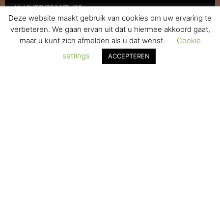
KLACHTENPROCEDURE
Deze website maakt gebruik van cookies om uw ervaring te
VERZENDEN & RETOURNEREN
verbeteren. We gaan ervan uit dat u hiermee akkoord gaat,
maar u kunt zich afmelden als u dat wenst.
Cookie
REGISTREREN
settings
ACCEPTEREN
© 2017-2025 Nagelbenodigdheden.nl Webdesign ontworpen door
de BeautyMarketeer
De waardering van www.nagelbenodigdheden.nl/ bij
WebwinkelKeur Reviews
is 9.6/10 gebaseerd op 936 reviews.
Powered by
WhatsApp Chat