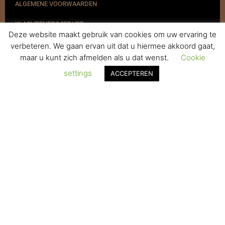
ALGEMENE VOORWAARDEN
KLACHTENPROCEDURE
Deze website maakt gebruik van cookies om uw ervaring te
VERZENDEN & RETOURNEREN
verbeteren. We gaan ervan uit dat u hiermee akkoord gaat,
maar u kunt zich afmelden als u dat wenst.
Cookie
REGISTREREN
settings
ACCEPTEREN
© 2017-2025 Nagelbenodigdheden.nl Webdesign ontworpen door
de BeautyMarketeer
De waardering van www.nagelbenodigdheden.nl/ bij
WebwinkelKeur Reviews
is 9.6/10 gebaseerd op 936 reviews.
Powered by
WhatsApp Chat