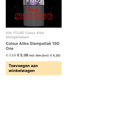
Alle YOURS Colour Alike
Stempellakken
Colour Alike Stempellak 190
One
€
7,26
€
5,08
incl. btw (excl.
€
4,20
)
Toevoegen aan
winkelwagen