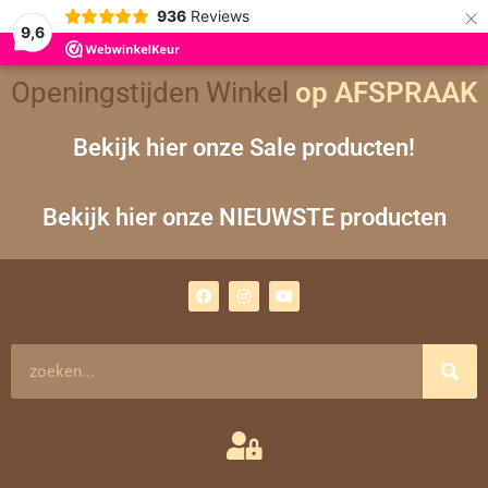
×
936
Reviews
9,6
Gesorteerd
Openingstijden Winkel
op
op AFSPRAAK
nieuwste
Bekijk hier onze Sale producten!
Bekijk hier onze NIEUWSTE producten
F
I
Y
a
n
o
c
s
u
e
t
t
b
a
u
o
g
b
Zoeken
o
r
e
k
a
m