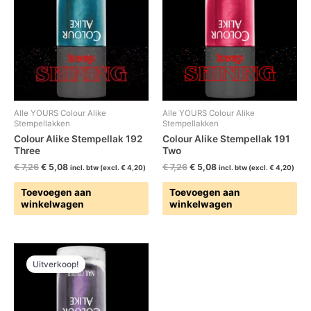
€ 7,26.
€ 5,08.
€ 7,26.
€ 5,08.
Alle YOURS Colour Alike
Alle YOURS Colour Alike
Stempellakken
Stempellakken
Colour Alike Stempellak 192
Colour Alike Stempellak 191
Three
Two
€
7,26
€
5,08
€
7,26
€
5,08
incl. btw (excl.
€
4,20
)
incl. btw (excl.
€
4,20
)
Toevoegen aan
Toevoegen aan
winkelwagen
winkelwagen
Oorspronkelijke
Huidige
prijs
prijs
Uitverkoop!
was:
is:
€ 7,26.
€ 5,08.