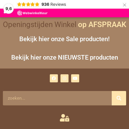
×
936
Reviews
9,6
Gesorteerd
Openingstijden Winkel
op
op AFSPRAAK
nieuwste
Bekijk hier onze Sale producten!
Bekijk hier onze NIEUWSTE producten
F
I
Y
a
n
o
c
s
u
e
t
t
b
a
u
o
g
b
Zoeken
o
r
e
k
a
m