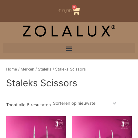
0
Winkelwagen
€
0,00
Home
/
Merken
/
Staleks
/ Staleks Scissors
Staleks Scissors
Toont alle 6 resultaten