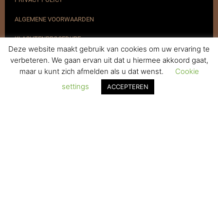
ALGEMENE VOORWAARDEN
KLACHTENPROCEDURE
Deze website maakt gebruik van cookies om uw ervaring te
VERZENDEN & RETOURNEREN
verbeteren. We gaan ervan uit dat u hiermee akkoord gaat,
maar u kunt zich afmelden als u dat wenst.
Cookie
REGISTREREN
settings
ACCEPTEREN
© 2017-2025 Nagelbenodigdheden.nl Webdesign ontworpen door
de BeautyMarketeer
De waardering van www.nagelbenodigdheden.nl/ bij
WebwinkelKeur Reviews
is 9.6/10 gebaseerd op 936 reviews.
Powered by
WhatsApp Chat