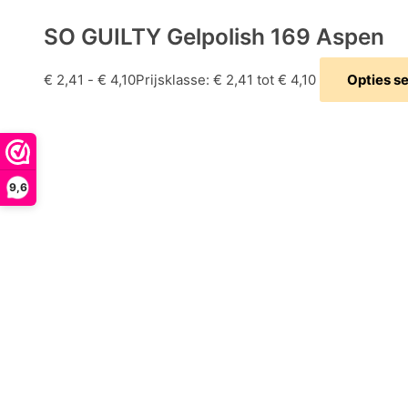
SO GUILTY Gelpolish 169 Aspen
€
2,41
-
€
4,10
Prijsklasse: € 2,41 tot € 4,10
Opties s
9,6