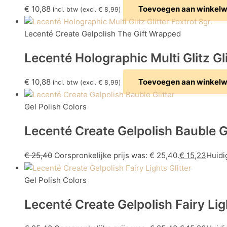
€
10,88
Toevoegen aan winkel
incl. btw (excl.
€
8,99
)
Lecenté Create Gelpolish The Gift Wrapped
Lecenté Holographic Multi Glitz Gli
€
10,88
Toevoegen aan winkel
incl. btw (excl.
€
8,99
)
Gel Polish Colors
Lecenté Create Gelpolish Bauble Gl
€
25,40
Oorspronkelijke prijs was: € 25,40.
€
15,23
Huidig
Gel Polish Colors
Lecenté Create Gelpolish Fairy Ligh