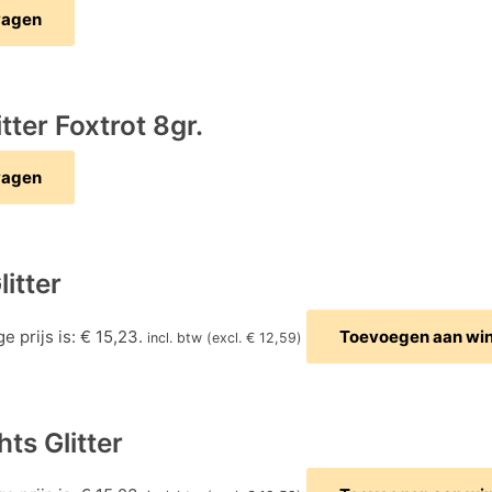
wagen
tter Foxtrot 8gr.
wagen
itter
e prijs is: € 15,23.
Toevoegen aan wi
incl. btw (excl.
€
12,59
)
ts Glitter