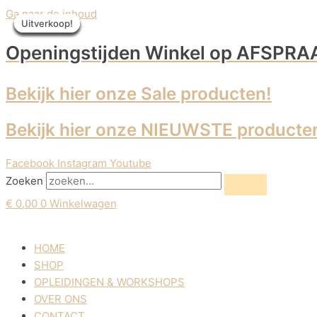
Ga naar de inhoud
Uitverkoop!
Uitverkoop!
Uitverkoop!
Uitverkoop!
Uitverkoop!
Uitverkoop!
Uitverkoop!
Uitverkoop!
Openingstijden Winkel
op AFSPRA
Bekijk hier onze Sale producten!
Bekijk hier onze NIEUWSTE producte
Facebook
Instagram
Youtube
Zoeken
€
0,00
0
Winkelwagen
HOME
SHOP
OPLEIDINGEN & WORKSHOPS
OVER ONS
CONTACT