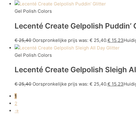
Gel Polish Colors
Lecenté Create Gelpolish Puddin’ G
€
25,40
Oorspronkelijke prijs was: € 25,40.
€
15,23
Huidig
Gel Polish Colors
Lecenté Create Gelpolish Sleigh All
€
25,40
Oorspronkelijke prijs was: € 25,40.
€
15,23
Huidig
1
2
→