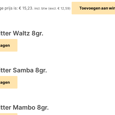
e prijs is: € 15,23.
Toevoegen aan wi
incl. btw (excl.
€
12,59
)
tter Waltz 8gr.
wagen
itter Samba 8gr.
wagen
litter Mambo 8gr.