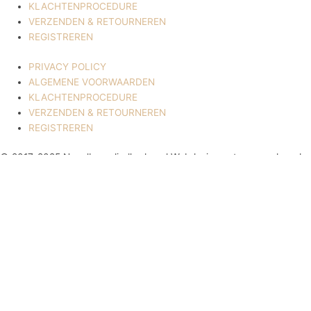
KLACHTENPROCEDURE
VERZENDEN & RETOURNEREN
REGISTREREN
PRIVACY POLICY
ALGEMENE VOORWAARDEN
KLACHTENPROCEDURE
VERZENDEN & RETOURNEREN
REGISTREREN
© 2017-2025 Nagelbenodigdheden.nl Webdesign ontworpen door de
BeautyMarketeer
Deze website maakt gebruik van cookies om uw ervaring te
verbeteren. We gaan ervan uit dat u hiermee akkoord gaat, maar u
kunt zich afmelden als u dat wenst.
Cookie settings
ACCEPTEREN