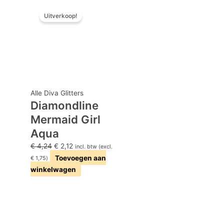
Oorspronkelijke
Huidige
Uitverkoop!
prijs
prijs
was:
is:
€ 4,24.
€ 2,12.
Alle Diva Glitters
Diamondline
Mermaid Girl
Aqua
€
4,24
€
2,12
incl. btw (excl.
Toevoegen aan
€
1,75
)
winkelwagen