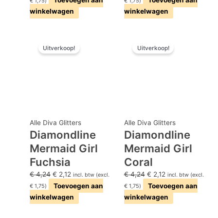
€
1,75
)
€
1,75
)
winkelwagen
winkelwagen
Oorspronkelijke
Huidige
Oorspronkelijke
Huidige
Uitverkoop!
Uitverkoop!
prijs
prijs
prijs
prijs
was:
is:
was:
is:
€ 4,24.
€ 2,12.
€ 4,24.
€ 2,12.
Alle Diva Glitters
Alle Diva Glitters
Diamondline
Diamondline
Mermaid Girl
Mermaid Girl
Fuchsia
Coral
€
4,24
€
2,12
€
4,24
€
2,12
incl. btw (excl.
incl. btw (excl.
Toevoegen aan
Toevoegen aan
€
1,75
)
€
1,75
)
winkelwagen
winkelwagen