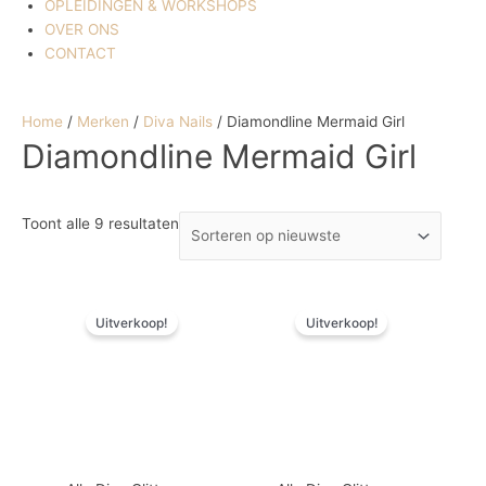
OPLEIDINGEN & WORKSHOPS
OVER ONS
CONTACT
Home
/
Merken
/
Diva Nails
/ Diamondline Mermaid Girl
Diamondline Mermaid Girl
Toont alle 9 resultaten
Oorspronkelijke
Huidige
Oorspronkelijke
Huidige
Uitverkoop!
Uitverkoop!
prijs
prijs
prijs
prijs
was:
is:
was:
is:
€ 4,24.
€ 2,12.
€ 4,24.
€ 2,12.