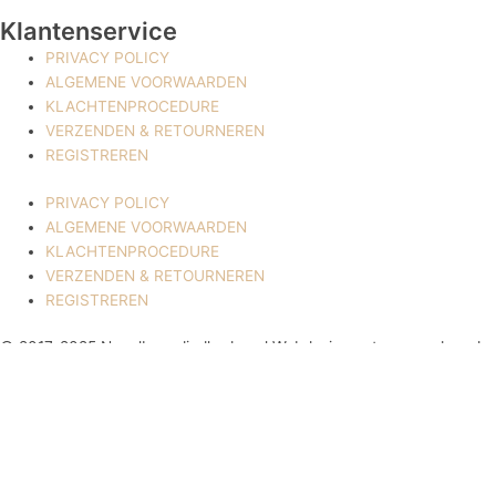
Klantenservice
PRIVACY POLICY
ALGEMENE VOORWAARDEN
KLACHTENPROCEDURE
VERZENDEN & RETOURNEREN
REGISTREREN
PRIVACY POLICY
ALGEMENE VOORWAARDEN
KLACHTENPROCEDURE
VERZENDEN & RETOURNEREN
REGISTREREN
© 2017-2025 Nagelbenodigdheden.nl Webdesign ontworpen door de
BeautyMarketeer
De waardering van www.nagelbenodigdheden.nl/ bij
WebwinkelKeur Reviews
is 9.6/10 gebaseerd op 936 reviews.
Powered by
WhatsApp Chat