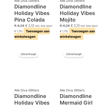
Alle Diva Glitters
Alle Diva Glitters
Diamondline
Diamondline
Holiday Vibes
Holiday Vibes
Pina Colada
Mojito
€
4,24
€
2,12
€
4,24
€
2,12
incl. btw (excl.
incl. btw (excl.
Toevoegen aan
Toevoegen aan
€
1,75
)
€
1,75
)
winkelwagen
winkelwagen
Oorspronkelijke
Huidige
Oorspronkelijke
Huidige
Uitverkoop!
Uitverkoop!
prijs
prijs
prijs
prijs
was:
is:
was:
is:
€ 4,24.
€ 2,12.
€ 4,24.
€ 2,12.
Alle Diva Glitters
Alle Diva Glitters
Diamondline
Diamondline
Holiday Vibes
Mermaid Girl