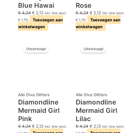
Blue Hawai
Rose
€
4,24
€
2,12
€
4,24
€
2,12
incl. btw (excl.
incl. btw (excl.
Toevoegen aan
Toevoegen aan
€
1,75
)
€
1,75
)
winkelwagen
winkelwagen
Oorspronkelijke
Huidige
Oorspronkelijke
Huidige
Uitverkoop!
Uitverkoop!
prijs
prijs
prijs
prijs
was:
is:
was:
is:
€ 4,24.
€ 2,12.
€ 4,24.
€ 2,12.
Alle Diva Glitters
Alle Diva Glitters
Diamondline
Diamondline
Mermaid Girl
Mermaid Girl
Pink
Lilac
€
4,24
€
2,12
€
4,24
€
2,12
incl. btw (excl.
incl. btw (excl.
Toevoegen aan
Toevoegen aan