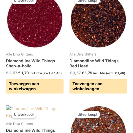
Uitverkoop!
Uitverkoop!
was:
is:
was:
is:
€ 3,57.
€ 1,79.
€ 3,57.
€ 1,79.
Alle Diva Glitters
Alle Diva Glitters
Diamondline Wild Things
Diamondline Wild Things
Shop-a-holic
Red Head
€
3,57
€
1,79
€
3,57
€
1,79
incl. btw (excl.
€
1,48
)
incl. btw (excl.
€
1,48
)
Toevoegen aan
Toevoegen aan
winkelwagen
winkelwagen
Oorspronkelijke
Huidige
Oorspronkelijke
Huidige
prijs
prijs
prijs
prijs
Uitverkoop!
Uitverkoop!
was:
is:
was:
is:
€ 3,57.
€ 1,79.
€ 3,57.
€ 1,79.
Alle Diva Glitters
Diamondline Wild Things