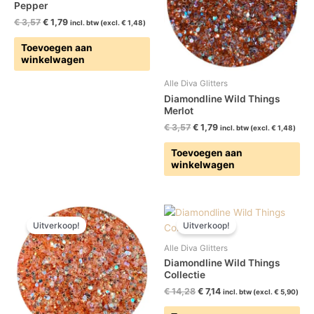
Pepper
€
3,57
€
1,79
incl. btw (excl.
€
1,48
)
Toevoegen aan
winkelwagen
Alle Diva Glitters
Diamondline Wild Things
Merlot
€
3,57
€
1,79
incl. btw (excl.
€
1,48
)
Toevoegen aan
winkelwagen
Oorspronkelijke
Huidige
Oorspronkelijke
Huidige
prijs
prijs
prijs
prijs
Uitverkoop!
Uitverkoop!
was:
is:
was:
is:
€ 3,57.
€ 1,79.
€ 14,28.
€ 7,14.
Alle Diva Glitters
Diamondline Wild Things
Collectie
€
14,28
€
7,14
incl. btw (excl.
€
5,90
)