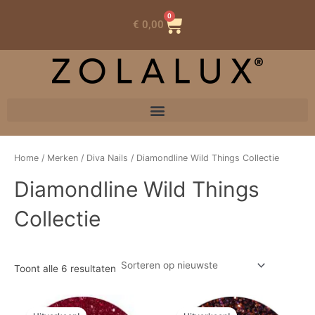
0
Winkelwagen
€
0,00
Home
/
Merken
/
Diva Nails
/ Diamondline Wild Things Collectie
Diamondline Wild Things
Collectie
Toont alle 6 resultaten
Oorspronkelijke
Huidige
Oorspronkelijke
Huidige
prijs
prijs
prijs
prijs