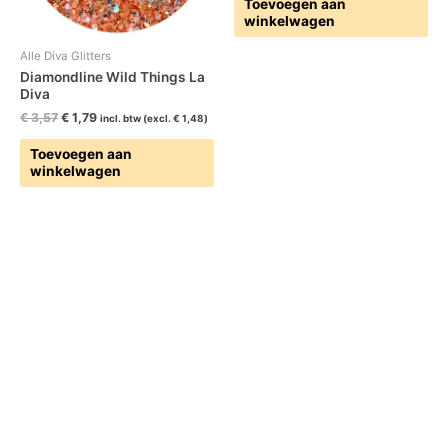
Toevoegen aan
winkelwagen
Alle Diva Glitters
Diamondline Wild Things La
Diva
€
3,57
€
1,79
incl. btw (excl.
€
1,48
)
Toevoegen aan
winkelwagen