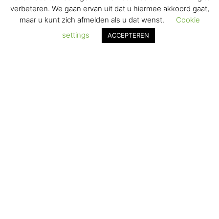
VERZENDEN & RETOURNEREN
verbeteren. We gaan ervan uit dat u hiermee akkoord gaat,
maar u kunt zich afmelden als u dat wenst.
Cookie
REGISTREREN
settings
ACCEPTEREN
© 2017-2025 Nagelbenodigdheden.nl Webdesign ontworpen door
de BeautyMarketeer
De waardering van www.nagelbenodigdheden.nl/ bij
WebwinkelKeur Reviews
is 9.6/10 gebaseerd op 936 reviews.
Powered by
WhatsApp Chat