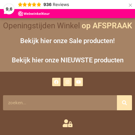
×
936
Reviews
9,6
Gesorteerd
Openingstijden Winkel
op
op AFSPRAAK
nieuwste
Bekijk hier onze Sale producten!
Bekijk hier onze NIEUWSTE producten
F
I
Y
a
n
o
c
s
u
e
t
t
b
a
u
o
g
b
Zoeken
o
r
e
k
a
m