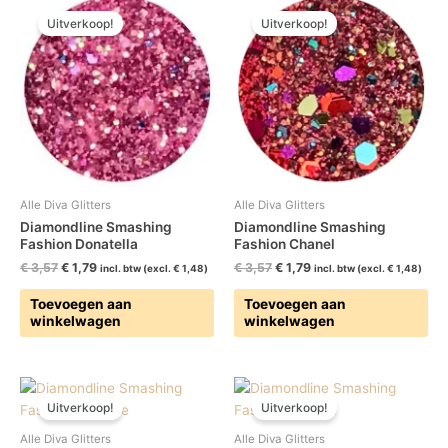
prijs
prijs
prijs
prijs
Uitverkoop!
Uitverkoop!
was:
is:
was:
is:
€ 3,57.
€ 1,79.
€ 3,57.
€ 1,79.
Alle Diva Glitters
Alle Diva Glitters
Diamondline Smashing
Diamondline Smashing
Fashion Donatella
Fashion Chanel
€
3,57
€
1,79
€
3,57
€
1,79
incl. btw (excl.
€
1,48
)
incl. btw (excl.
€
1,48
)
Toevoegen aan
Toevoegen aan
winkelwagen
winkelwagen
Oorspronkelijke
Huidige
Oorspronkelijke
Huidige
prijs
prijs
prijs
prijs
Uitverkoop!
Uitverkoop!
was:
is:
was:
is:
€ 3,57.
€ 1,79.
€ 4,24.
€ 2,12.
Alle Diva Glitters
Alle Diva Glitters