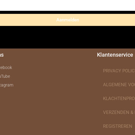
Aanmelden
ns
Klantenservice
cebook
PRIVACY POLIC
uTube
ALGEMENE V
stagram
KLACHTENPRO
VERZENDEN &
REGISTREREN