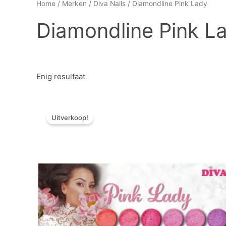
Home
/
Merken
/
Diva Nails
/ Diamondline Pink Lady
Diamondline Pink L
Enig resultaat
Oorspronkelijke
Huidige
prijs
prijs
Uitverkoop!
was:
is:
€ 20,51.
€ 10,26.