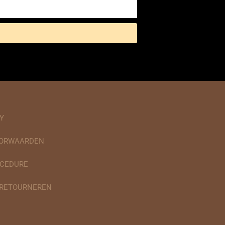
Y
OORWAARDEN
CEDURE
 RETOURNEREN