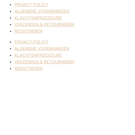
PRIVACY POLICY
ALGEMENE VOORWAARDEN
KLACHTENPROCEDURE
VERZENDEN & RETOURNEREN
REGISTREREN
PRIVACY POLICY
ALGEMENE VOORWAARDEN
KLACHTENPROCEDURE
VERZENDEN & RETOURNEREN
REGISTREREN
© 2017-2025 Nagelbenodigdheden.nl Webdesign ontworpen door
de BeautyMarketeer
Deze website maakt gebruik van cookies om uw ervaring te
verbeteren. We gaan ervan uit dat u hiermee akkoord gaat, maar u
kunt zich afmelden als u dat wenst.
Cookie settings
ACCEPTEREN