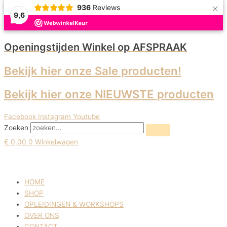
×
Ga
936
Reviews
9,6
naar
de
inhoud
Openingstijden Winkel
op AFSPRAAK
Bekijk hier onze Sale producten!
Bekijk hier onze NIEUWSTE producten
Facebook
Instagram
Youtube
Zoeken
€
0,00
0
Winkelwagen
HOME
SHOP
OPLEIDINGEN & WORKSHOPS
OVER ONS
CONTACT