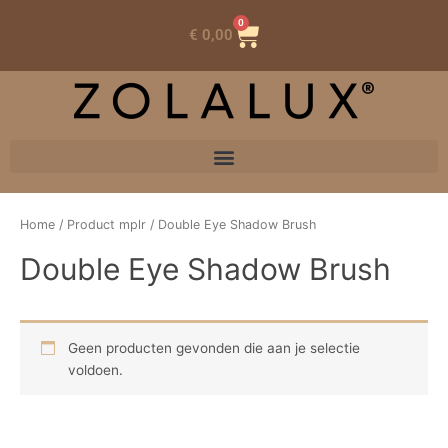
0
Winkelwagen
€
0,00
Home
/ Product mplr / Double Eye Shadow Brush
Double Eye Shadow Brush
Geen producten gevonden die aan je selectie
voldoen.