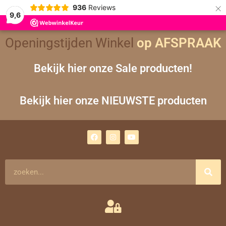
×
936
Reviews
9,6
Openingstijden Winkel
op AFSPRAAK
Bekijk hier onze Sale producten!
Bekijk hier onze NIEUWSTE producten
F
I
Y
a
n
o
c
s
u
e
t
t
b
a
u
o
g
b
Zoeken
o
r
e
k
a
m