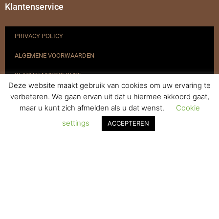
Klantenservice
PRIVACY POLICY
ALGEMENE VOORWAARDEN
KLACHTENPROCEDURE
Deze website maakt gebruik van cookies om uw ervaring te
VERZENDEN & RETOURNEREN
verbeteren. We gaan ervan uit dat u hiermee akkoord gaat,
maar u kunt zich afmelden als u dat wenst.
Cookie
REGISTREREN
settings
ACCEPTEREN
© 2017-2025 Nagelbenodigdheden.nl Webdesign ontworpen door
de BeautyMarketeer
De waardering van www.nagelbenodigdheden.nl/ bij
WebwinkelKeur Reviews
is 9.6/10 gebaseerd op 936 reviews.
Powered by
WhatsApp Chat