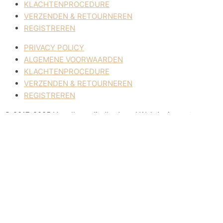
KLACHTENPROCEDURE
VERZENDEN & RETOURNEREN
REGISTREREN
PRIVACY POLICY
ALGEMENE VOORWAARDEN
KLACHTENPROCEDURE
VERZENDEN & RETOURNEREN
REGISTREREN
© 2017-2025 Nagelbenodigdheden.nl Webdesign ontworpen 
Deze website maakt gebruik van cookies om uw ervaring te ver
ACCEPTEREN
Sluiten