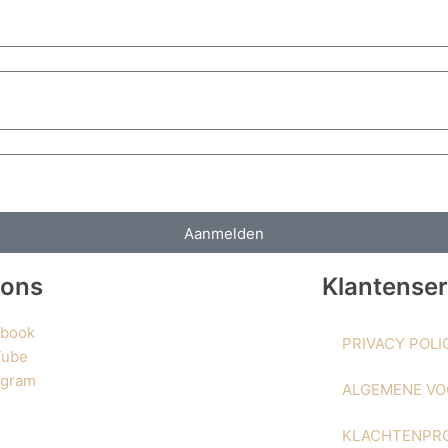
Aanmelden
 ons
Klantenser
ebook
PRIVACY POLI
Tube
agram
ALGEMENE V
KLACHTENPR