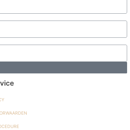
vice
CY
OORWAARDEN
OCEDURE