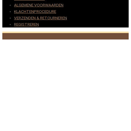
ALGEMENE VOORWAARDEN
KLACHTENPROCEDURE
VERZENDEN & RETOURNEREN
REGISTREREN
© 2017-2025 Nagelbenodigdheden.nl Webdesign ontworpen
door de BeautyMarketeer
Deze website maakt gebruik van cookies om uw ervaring te
verbeteren. We gaan ervan uit dat u hiermee akkoord gaat, maar u
kunt zich afmelden als u dat wenst.
Cookie settings
ACCEPTEREN
Sluiten
Privacy Overzicht