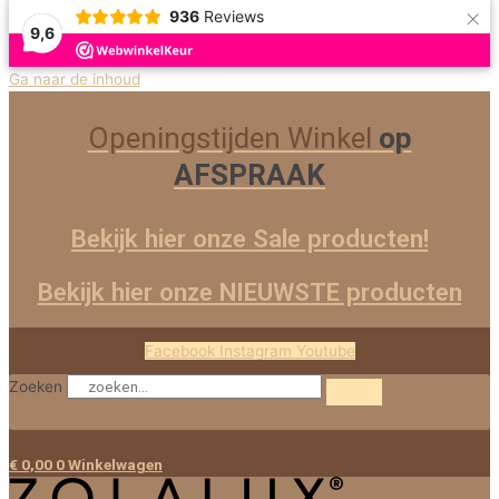
×
936
Reviews
9,6
Ga naar de inhoud
Openingstijden Winkel
op
AFSPRAAK
Bekijk hier onze Sale producten!
Bekijk hier onze NIEUWSTE producten
Facebook
Instagram
Youtube
Zoeken
€
0,00
0
Winkelwagen