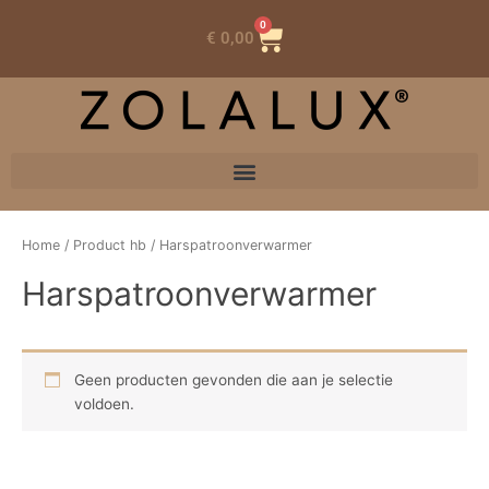
0
Winkelwagen
€
0,00
Home
/ Product hb / Harspatroonverwarmer
Harspatroonverwarmer
Geen producten gevonden die aan je selectie
voldoen.