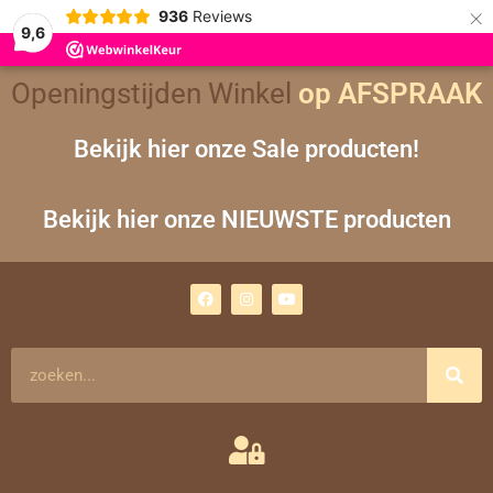
×
936
Reviews
9,6
Openingstijden Winkel
op AFSPRAAK
Bekijk hier onze Sale producten!
Bekijk hier onze NIEUWSTE producten
F
I
Y
a
n
o
c
s
u
e
t
t
b
a
u
o
g
b
Zoeken
o
r
e
k
a
m