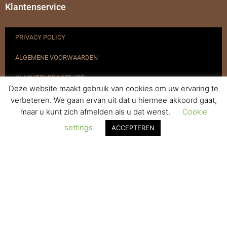
Klantenservice
PRIVACY POLICY
ALGEMENE VOORWAARDEN
KLACHTENPROCEDURE
Deze website maakt gebruik van cookies om uw ervaring te
VERZENDEN & RETOURNEREN
verbeteren. We gaan ervan uit dat u hiermee akkoord gaat,
maar u kunt zich afmelden als u dat wenst.
Cookie
REGISTREREN
settings
ACCEPTEREN
© 2017-2025 Nagelbenodigdheden.nl Webdesign ontworpen door
de BeautyMarketeer
De waardering van www.nagelbenodigdheden.nl/ bij
WebwinkelKeur Reviews
is 9.6/10 gebaseerd op 936 reviews.
Powered by
WhatsApp Chat