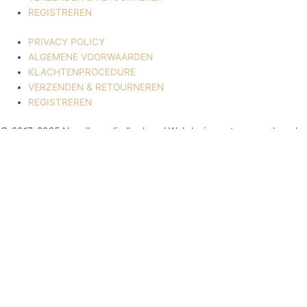
REGISTREREN
PRIVACY POLICY
ALGEMENE VOORWAARDEN
KLACHTENPROCEDURE
VERZENDEN & RETOURNEREN
REGISTREREN
© 2017-2025 Nagelbenodigdheden.nl Webdesign ontworpen door de
BeautyMarketeer
Deze website maakt gebruik van cookies om uw ervaring te
verbeteren. We gaan ervan uit dat u hiermee akkoord gaat, maar u
kunt zich afmelden als u dat wenst.
Cookie settings
ACCEPTEREN
Sluiten
Privacy Overzicht