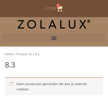
0
Winkelwagen
€
0,00
Home
/ Product xh / 8.3
8.3
Geen producten gevonden die aan je selectie
voldoen.