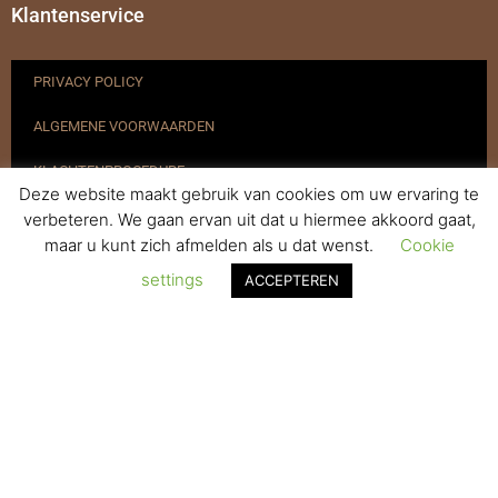
Klantenservice
PRIVACY POLICY
ALGEMENE VOORWAARDEN
KLACHTENPROCEDURE
Deze website maakt gebruik van cookies om uw ervaring te
VERZENDEN & RETOURNEREN
verbeteren. We gaan ervan uit dat u hiermee akkoord gaat,
maar u kunt zich afmelden als u dat wenst.
Cookie
REGISTREREN
settings
ACCEPTEREN
© 2017-2025 Nagelbenodigdheden.nl Webdesign ontworpen door
de BeautyMarketeer
De waardering van www.nagelbenodigdheden.nl/ bij
WebwinkelKeur Reviews
is 9.6/10 gebaseerd op 936 reviews.
Powered by
WhatsApp Chat