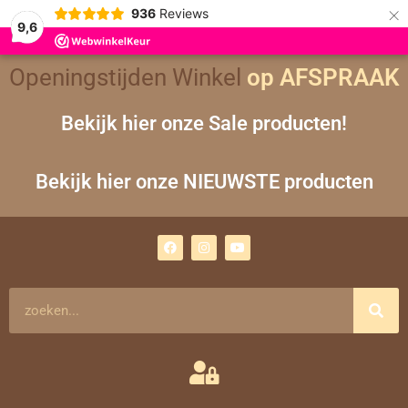
×
936
Reviews
9,6
Openingstijden Winkel
op AFSPRAAK
Bekijk hier onze Sale producten!
Bekijk hier onze NIEUWSTE producten
F
I
Y
a
n
o
c
s
u
e
t
t
b
a
u
o
g
b
Zoeken
o
r
e
k
a
m